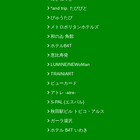
*and trip. たびびと
びゅうたび
メトロポリタンホテルズ
和のゐ 角館
ホテルB4T
恵比寿発
LUMINE/NEWoMan
TRAINIART
ビューカード
アトレ -atre-
S-PAL (エスパル)
秋田駅ビル トピコ・アルス
ガーラ湯沢
ホテル B4T いわき