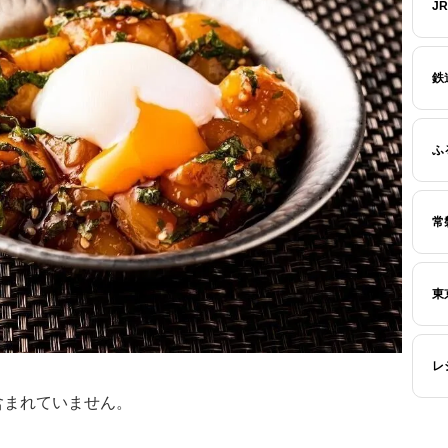
J
鉄
ふ
常
東
レ
含まれていません。