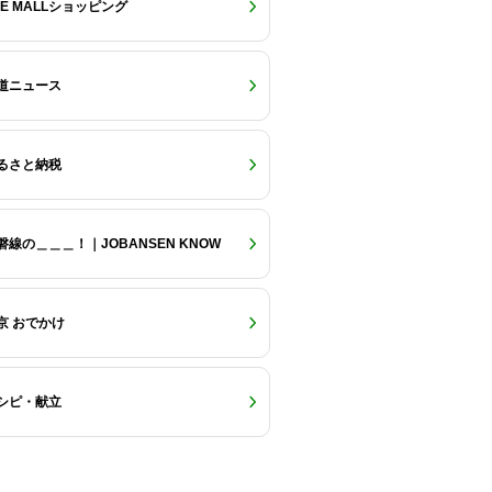
RE MALLショッピング
道ニュース
るさと納税
磐線の＿＿＿！｜JOBANSEN KNOW
京 おでかけ
シピ・献立