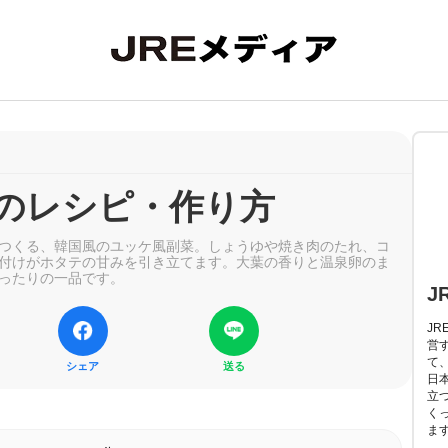
のレシピ・作り方
つくる、韓国風のユッケ風副菜。しょうゆや焼き肉のたれ、コ
付けがホタテの甘みを引き立てます。大葉の香りと温泉卵のま
ったりの一品です。
J
J
営
て
シェア
送る
日
立
く
ま