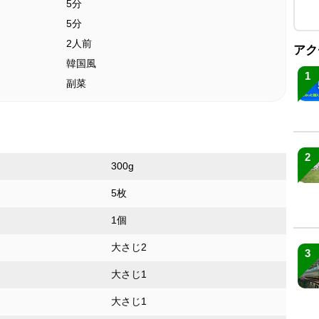
5分
5分
2人前
アク
韓国風
1
副菜
2
300g
5枚
1個
大さじ2
3
大さじ1
大さじ1