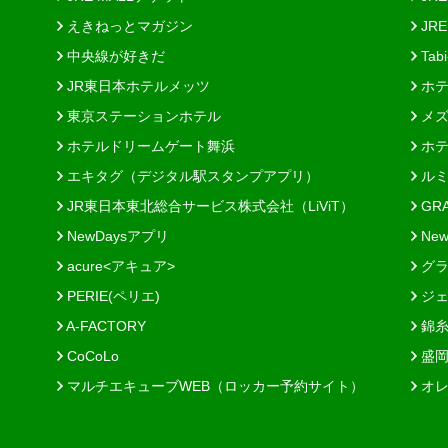
えきねっとマガジン
JRE
中央線が好きだ
Tab
JR東日本ホテルメッツ
ホテ
東京ステーションホテル
メズ
ホテルドリームゲート舞浜
ホテ
エキタグ（デジタル駅スタンプアプリ）
ルミ
JR東日本東北総合サービス株式会社（LiViT）
GR
NewDaysアプリ
New
acure<アキュア>
グラ
PERIE(ペリエ)
ジェ
A-FACTORY
錦糸
CoCoLo
盛岡
マルチエキューブWEB（ロッカー予約サイト）
オレ