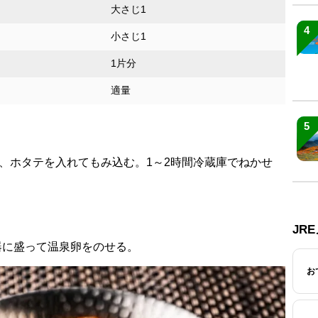
大さじ1
4
小さじ1
1片分
適量
5
、ホタテを入れてもみ込む。1～2時間冷蔵庫でねかせ
。
JR
器に盛って温泉卵をのせる。
お