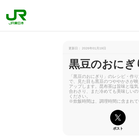
更新日： 2026年01月19日
黒豆のおにぎ
「黒豆のおにぎり」のレシピ・作り
で、見た目も黒豆のつややかさが映
アップします。昆布茶は旨味と塩気
合わさり、また冷めても美味しいの
ください。
※炊飯時間は、調理時間に含まれて
ポスト