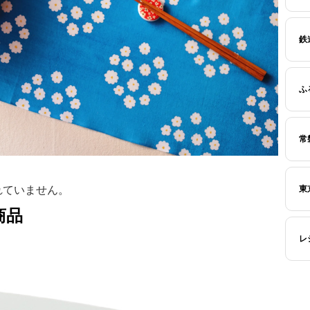
鉄
ふ
常
東
れていません。
商品
レ