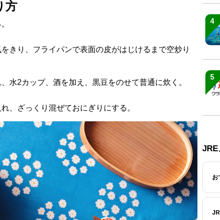
り方
4
る。
気をきり、フライパンで表面の皮がはじけるまで空炒り
5
れ、水2カップ、酒を加え、黒豆をのせて普通に炊く。
入れ、ざっくり混ぜておにぎりにする。
JR
お
J