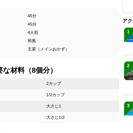
45分
アク
45分
1
4人前
和風
主菜（メインおかず）
2
要な材料（8個分）
2カップ
1/2カップ
3
大さじ1
大さじ1/2