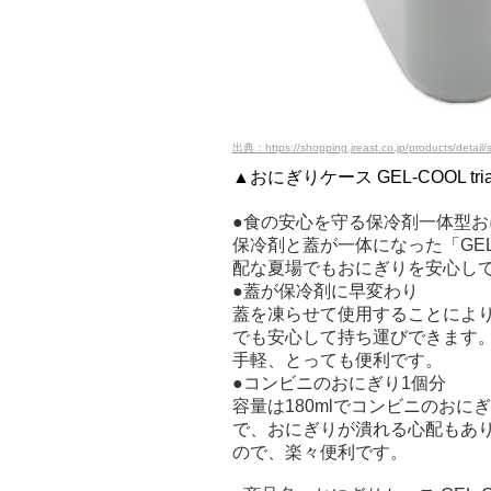
出典：https://shopping.jreast.co.jp/products/detai
▲おにぎりケース GEL-COOL t
●食の安心を守る保冷剤一体型お
保冷剤と蓋が一体になった「GE
配な夏場でもおにぎりを安心し
●蓋が保冷剤に早変わり
蓋を凍らせて使用することによ
でも安心して持ち運びできます
手軽、とっても便利です。
●コンビニのおにぎり1個分
容量は180mlでコンビニのお
で、おにぎりが潰れる心配もあ
ので、楽々便利です。