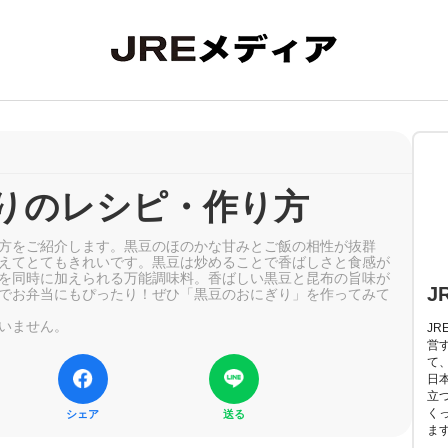
りのレシピ・作り方
方をご紹介します。黒豆のほのかな甘みとご飯の相性が抜群
えてとてもきれいです。黒豆は炒めることで香ばしさと食感が
を同時に加えられる万能調味料。香ばしい黒豆と昆布の旨味が
J
でお弁当にもぴったり！ぜひ「黒豆のおにぎり」を作ってみて
いません。
J
営
て
日
立
く
シェア
送る
ま