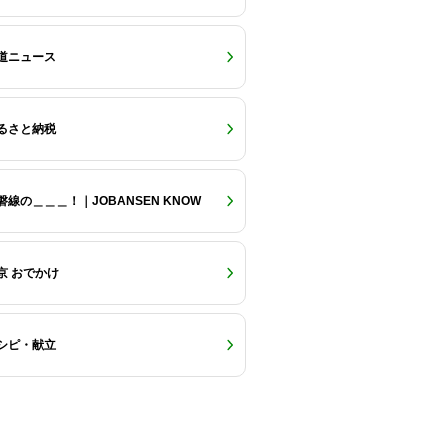
道ニュース
るさと納税
磐線の＿＿＿！｜JOBANSEN KNOW
京 おでかけ
シピ・献立