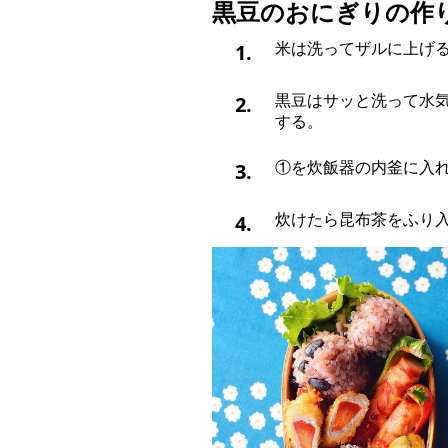
黒豆のおにぎりの作
1.
米は洗ってザルに上げ
2.
黒豆はサッと洗って水
する。
3.
①を炊飯器の内釜に入
4.
炊けたら昆布茶をふり