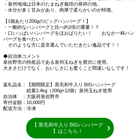
・泉州地域は日本のたまねぎ栽培の発祥の地。
・水分が多く甘みがあり、肉厚で柔らかいのが特徴。
【1個あたり200gのビッグハンバーグ！】
・一般的なハンバーグと比べ約2倍の重量！？
・口いっぱいハンバーグをほおばりたい！ おなか一杯ハン
バーグを食べたい！
そのような方に是非選んでいただきたい逸品です！！
◆自治体コメント
泉佐野市の特産品である泉州玉ねぎを贅沢に使用。
大きさだけでなく、おいしさにも驚くこと間違いなしです！
返礼品名：【期間限定】黒毛和牛入り BIGハンバーグ
総量2.4kg（200g×12個）泉州玉ねぎ使用
自治体 ：大阪府泉佐野市
寄付金額：10,000円
配送方法：冷凍
【 黒毛和牛入り BIGハンバーグ
】はこちら！