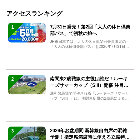
アクセスランキング
7月31日発売！第2回「大人の休日倶楽
1
部パス」で初秋の旅へ
JR東日本では、大人の休日倶楽部会員限定の
「大人の休日倶楽部パス」を2026年7月31日
(金)～9月7日...
南関東2歳戦線の主役は誰だ！ルーキ
2
ーズサマーカップ（SIII）開催 注目馬
と見どころをチェック
浦和競馬場で開催される「ルーキーズサマーカ
ップ（SIII）」は、南関東所属の2歳馬による注
目の重賞競走（...
2026年お盆期間 新幹線自由席の混雑
3
予測！指定席満席時に使える立席特急