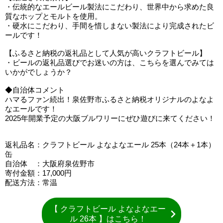
・伝統的なエールビール製法にこだわり、世界中から求めた良
質なホップとモルトを使用。
・硬水にこだわり、手間を惜しまない製法により完成されたビ
ールです！
【ふるさと納税の返礼品として人気が高いクラフトビール】
・ビールの返礼品選びでお迷いの方は、こちらを選んでみては
いかがでしょうか？
◆自治体コメント
ハマるファン続出！泉佐野市ふるさと納税オリジナルのよなよ
なエールです！
2025年開業予定の大阪ブルワリーにぜひ遊びに来てください！
返礼品名：クラフトビール よなよなエール 25本（24本＋1本）
缶
自治体 ：大阪府泉佐野市
寄付金額：17,000円
配送方法：常温
【 クラフトビール よなよなエー
ル 26本 】はこちら！