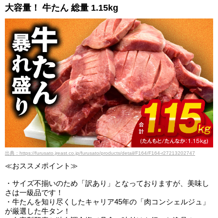
大容量！ 牛たん 総量 1.15kg
出典：https://furusato.jreast.co.jp/furusato/products/detail/F164/F164-r27213202747
≪おススメポイント≫
・サイズ不揃いのため「訳あり」となっておりますが、美味し
さは一級品です！
・牛たんを知り尽くしたキャリア45年の「肉コンシェルジュ」
が厳選した牛タン！