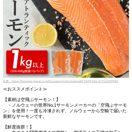
出典：https://furusato.jreast.co.jp/furusato/products/detail/F164/F164-r27213205566
≪おススメポイント≫
【素材は空飛ぶサーモン！】
・ノルウェーの世界No.1サーモンメーカーの「空飛ぶサーモ
ン」を使用！一度も冷凍されず、ノルウェーから空輸で届いた
新鮮なサーモンです。
【鮮度抜群！】