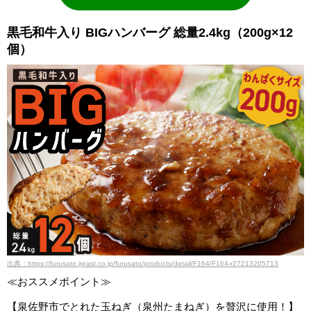
黒毛和牛入り BIGハンバーグ 総量2.4kg（200g×12
個）
出典：https://furusato.jreast.co.jp/furusato/products/detail/F164/F164-r27213205713
≪おススメポイント≫
【泉佐野市でとれた玉ねぎ（泉州たまねぎ）を贅沢に使用！】