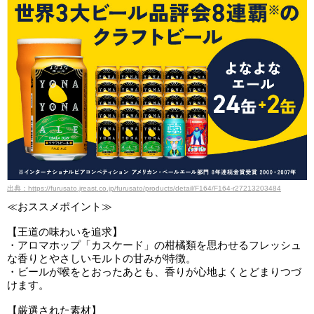
出典：https://furusato.jreast.co.jp/furusato/products/detail/F164/F164-r27213203484
≪おススメポイント≫
【王道の味わいを追求】
・アロマホップ「カスケード」の柑橘類を思わせるフレッシュ
な香りとやさしいモルトの甘みが特徴。
・ビールが喉をとおったあとも、香りが心地よくとどまりつづ
けます。
【厳選された素材】