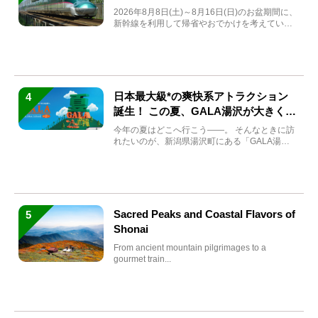
券も解説
2026年8月8日(土)～8月16日(日)のお盆期間に、
新幹線を利用して帰省やおでかけを考えている
方もい...
日本最大級*の爽快系アトラクション
4
誕生！ この夏、GALA湯沢が大きく生
まれ変わる
今年の夏はどこへ行こう――。 そんなときに訪
れたいのが、新潟県湯沢町にある「GALA湯
沢」。2026年...
Sacred Peaks and Coastal Flavors of
5
Shonai
From ancient mountain pilgrimages to a
gourmet train...