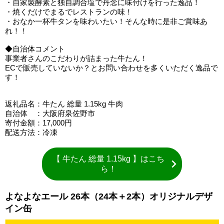
・自家製酵素と独自調合塩で丹念に味付けを行った逸品！
・焼くだけでまるでレストランの味！
・おなか一杯牛タンを味わいたい！そんな時に是非ご賞味あ
れ！！
◆自治体コメント
事業者さんのこだわりが詰まった牛たん！
ECで販売していないか？とお問い合わせを多くいただく逸品で
す！
返礼品名：牛たん 総量 1.15kg 牛肉
自治体 ：大阪府泉佐野市
寄付金額：17,000円
配送方法：冷凍
【 牛たん 総量 1.15kg 】はこち
ら！
よなよなエール 26本（24本＋2本）オリジナルデザ
イン缶