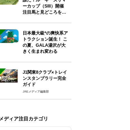
ーカップ（SIII）開催
注目馬と見どころをチ
ェック
日本最大級*の爽快系ア
トラクション誕生！ こ
の夏、GALA湯沢が大
きく生まれ変わる
J1関東8クラブ×トレイ
ンスタンプラリー完全
ガイド
JREメディア編集部
Eメディア注目カテゴリ