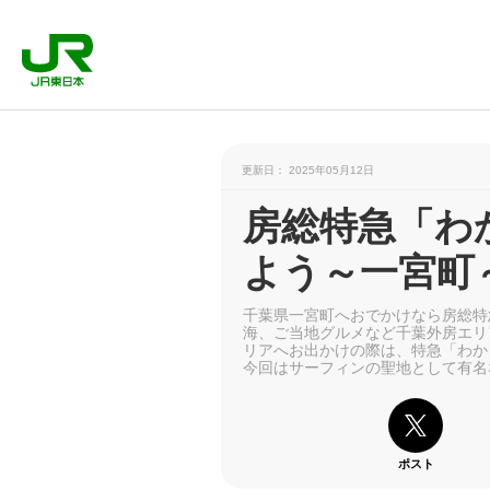
更新日： 2025年05月12日
房総特急「わ
よう～一宮町
千葉県一宮町へおでかけなら房総特
海、ご当地グルメなど千葉外房エリ
リアへお出かけの際は、特急「わか
今回はサーフィンの聖地として有名
ポスト