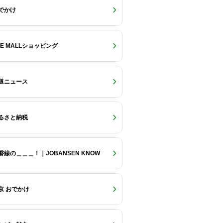
でかけ
RE MALLショッピング
道ニュース
るさと納税
磐線の＿＿＿！｜JOBANSEN KNOW
京 おでかけ