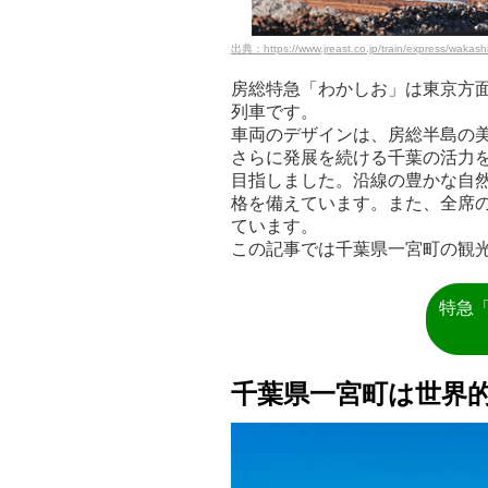
出典：https://www.jreast.co.jp/train/express/wakash
房総特急「わかしお」は東京方面か
列車です。
車両のデザインは、房総半島の
さらに発展を続ける千葉の活力
目指しました。沿線の豊かな自
格を備えています。また、全席
ています。
この記事では千葉県一宮町の観
特急
千葉県一宮町は世界