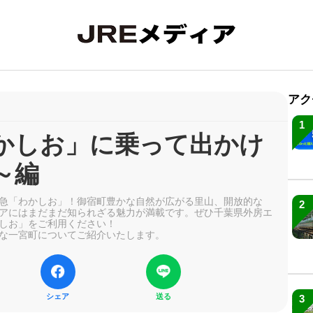
アク
1
かしお」に乗って出かけ
～編
急「わかしお」！御宿町豊かな自然が広がる里山、開放的な
2
アにはまだまだ知られざる魅力が満載です。ぜひ千葉県外房エ
しお」をご利用ください！
な一宮町についてご紹介いたします。
シェア
送る
3