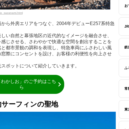
お
io_sazanami.html
ら外房エリアをつなぐ、2004年デビューE257系特急
J
美しい自然と幕張地区の近代的なイメージを融合させ、
を感じさせる、さわやかで快適な空間を創出することを
然と都市景観の調和を表現し、特急車両にふさわしい風
鉄
の窓際にコンセントを設け、お客様の利便性を向上させ
光スポットについて紹介していきます。
ふ
「わかしお」のご予約はこち
ら
常
的サーフィンの聖地
東