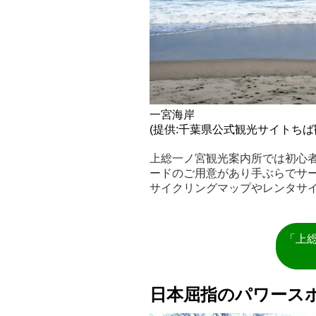
一宮海岸
(提供:千葉県公式観光サイトちば
上総一ノ宮観光案内所では初心
ードのご用意があり手ぶらでサ
サイクリングマップやレンタサ
「上
日本屈指のパワース