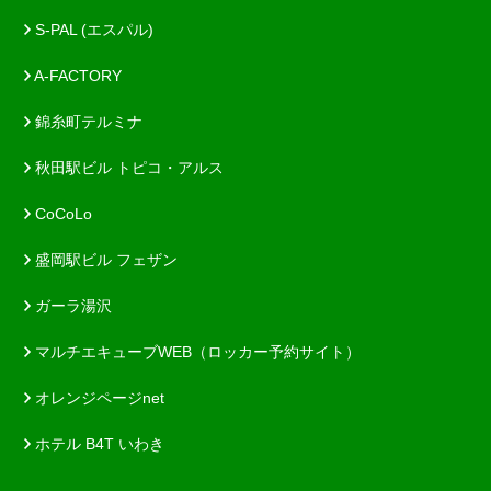
S-PAL (エスパル)
A-FACTORY
錦糸町テルミナ
秋田駅ビル トピコ・アルス
CoCoLo
盛岡駅ビル フェザン
ガーラ湯沢
マルチエキューブWEB（ロッカー予約サイト）
オレンジページnet
ホテル B4T いわき