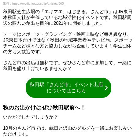
出典：https://media.jreast.co.jp/articles/505
秋田駅芝生広場の「エキマエ、はじまる。さんど市」はJR東日
本秋田支社が主催している地域活性化イベントです。秋田駅周
辺の賑わい創出を目的に2021年に開始しました。
テーマはスポーツ・グランピング・映画上映など毎月異なり、
JR東日本だけではなく秋田の地域事業者やテレビ局、スポーツ
チームなど様々な方と協力しながら企画しています！学生団体
の方も大歓迎です。
さんど市の出店は無料です。ぜひさんど市に参加して、一緒に
秋田を盛り上げていきませんか？
秋田駅「さんど市」イベント出店
についてはこちら
秋のお出かけはぜひ秋田駅前へ！
いかがでしたでしょうか？
10月のさんど市では、縁日と沢山のグルメを一緒にお楽しみい
ただけます。