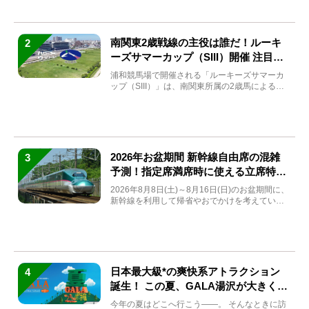
南関東2歳戦線の主役は誰だ！ルーキ
2
ーズサマーカップ（SIII）開催 注目馬
と見どころをチェック
浦和競馬場で開催される「ルーキーズサマーカ
ップ（SIII）」は、南関東所属の2歳馬による注
目の重賞競走（...
2026年お盆期間 新幹線自由席の混雑
3
予測！指定席満席時に使える立席特急
券も解説
2026年8月8日(土)～8月16日(日)のお盆期間に、
新幹線を利用して帰省やおでかけを考えている
方もい...
日本最大級*の爽快系アトラクション
4
誕生！ この夏、GALA湯沢が大きく生
まれ変わる
今年の夏はどこへ行こう――。 そんなときに訪