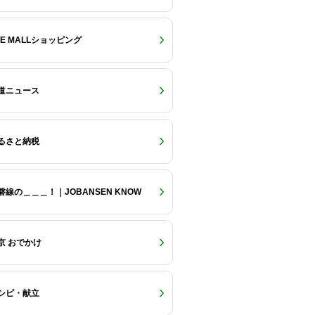
RE MALLショッピング
道ニュース
るさと納税
磐線の＿＿＿！｜JOBANSEN KNOW
京 おでかけ
シピ・献立