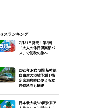
セスランキング
7月31日発売！第2回
「大人の休日倶楽部パ
ス」で初秋の旅へ
2026年お盆期間 新幹線
自由席の混雑予測！指
定席満席時に使える立
席特急券も解説
日本最大級*の爽快系ア
トラクション誕生！ こ