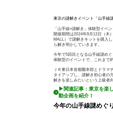
東京の謎解きイベント「山手線謎め
「山手線×謎解き」体験型イベ
開催期間は2024年9月12日（木）～
MALL）で謎解きキットを購入
ら解き明かしていきます。
今年で5回目となる山手線謎め
体験型のイベントで、これまで約
ＪＲ東日本首都圏本部とドラマ
タイアップし、謎解き初心者の
解きを楽しみたいという上級者
▶関連記事：東京を楽
動企画を紹介！
今年の山手線謎めぐ