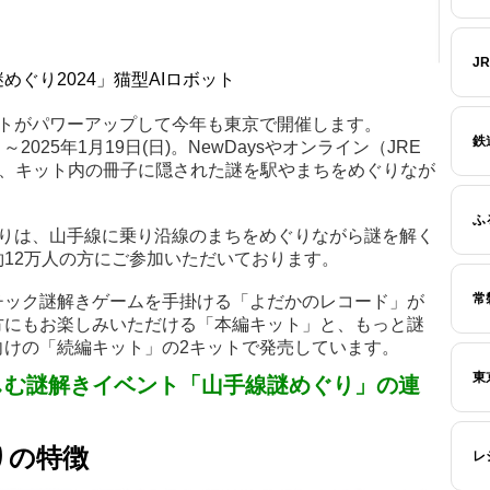
J
ぐり2024」猫型AIロボット
ントがパワーアップして今年も東京で開催します。
鉄
2025年1月19日(日)。NewDaysやオンライン（JRE
し、キット内の冊子に隠された謎を駅やまちをめぐりなが
ふ
ぐりは、山手線に乗り沿線のまちをめぐりながら謎を解く
12万人の方にご参加いただいております。
常
チック謎解きゲームを手掛ける「よだかのレコード」が
方にもお楽しみいただける「本編キット」と、もっと謎
向けの「続編キット」の2キットで発売しています。
東
しむ謎解きイベント「山手線謎めぐり」の連
りの特徴
レ