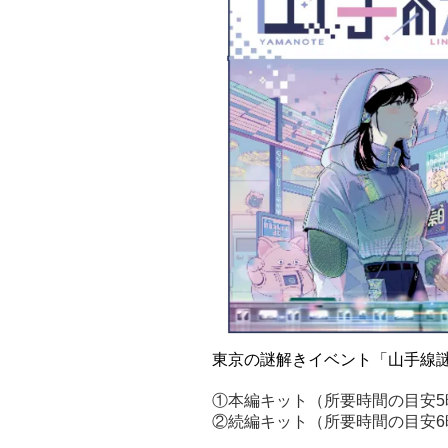
東京の謎解きイベント「山手線謎
①本編キット（所要時間の目安5時
②続編キット（所要時間の目安6時