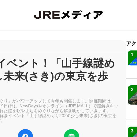
アク
1
イベント！「山手線謎め
少し未来(さき)の東京を歩
！
2
ぐり」がパワーアップして今年も開催します。開催期間は
19日(日)。NewDaysやオンライン（JRE MALL）で謎解きキッ
れた謎を駅やまちをめぐりながら解き明かしていきます。
きイベント「山手線謎めぐり2024“少し未来(さき)の東京を
す。
3