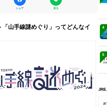
シェア
送る
ト「山手線謎めぐり」ってどんなイ
4
5
JR
お