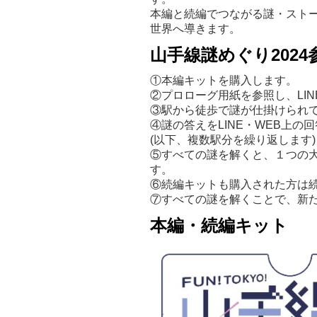
本編と続編でつながる謎・スト
世界へ導きます。
山手線謎めぐり2024
①本編キットを購入します。
②プロローグ用紙を参照し、LI
③駅から徒歩で謎が仕掛けられ
④謎の答えをLINE・WEB上
(以下、複数駅分を繰り返します)
⑤すべての謎を解くと、１つの
す。
⑥続編キットも購入された方は
⑦すべての謎を解くことで、新
本編・続編キット