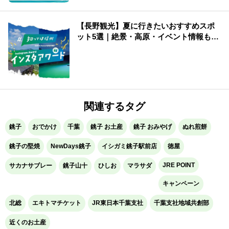
【長野観光】夏に行きたいおすすめスポ
ット5選｜絶景・高原・イベント情報も紹
介
関連するタグ
銚子
おでかけ
千葉
銚子 お土産
銚子 おみやげ
ぬれ煎餅
銚子の堅焼
NewDays銚子
イシガミ銚子駅前店
徳屋
JRE POINT
サカナサブレー
銚子山十
ひしお
マラサダ
キャンペーン
北総
エキトマチケット
JR東日本千葉支社
千葉支社地域共創部
近くのお土産