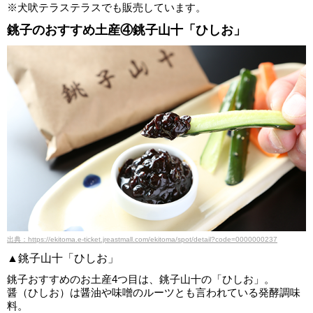
※犬吠テラステラスでも販売しています。
銚子のおすすめ土産④銚子山十「ひしお」
出典：https://ekitoma.e-ticket.jreastmall.com/ekitoma/spot/detail?code=0000000237
▲銚子山十「ひしお」
銚子おすすめのお土産4つ目は、銚子山十の「ひしお」。
醤（ひしお）は醤油や味噌のルーツとも言われている発酵調味
料。