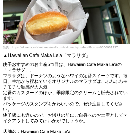
出典：https://ekitoma.e-ticket.jreastmall.com/ekitoma/spot/detail?code=0000001237
▲Hawaiian Cafe Maka Le'a「マラサダ」
銚子おすすめのお土産5つ目は、Hawaiian Cafe Maka Le'aの
「マラサダ」。
マラサダは、ドーナツのようなハワイの定番スイーツです。毎
日、生地から捏ねているオリジナルのマラサダは、ふわふわモ
チモチな触感が大人気。
定番のカスタードのほか、季節限定のクリームも販売されてい
ます。
パッケージのスタンプもかわいいので、ぜひ注目してくださ
い。
銚子駅にも近いので、お帰りの前にご自身へのお土産としてテ
イクアウトしてみてはいかがでしょうか。
店舗名：Hawaiian Cafe Maka Le'a