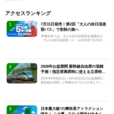
アクセスランキング
7月31日発売！第2回「大人の休日倶楽
1
部パス」で初秋の旅へ
JR東日本では、大人の休日倶楽部会員限定の
「大人の休日倶楽部パス」を2026年7月31日
(金)～9月7日...
2026年お盆期間 新幹線自由席の混雑
2
予測！指定席満席時に使える立席特急
券も解説
2026年8月8日(土)～8月16日(日)のお盆期間に、
新幹線を利用して帰省やおでかけを考えている
方もい...
日本最大級*の爽快系アトラクション
3
誕生！ この夏、GALA湯沢が大きく生