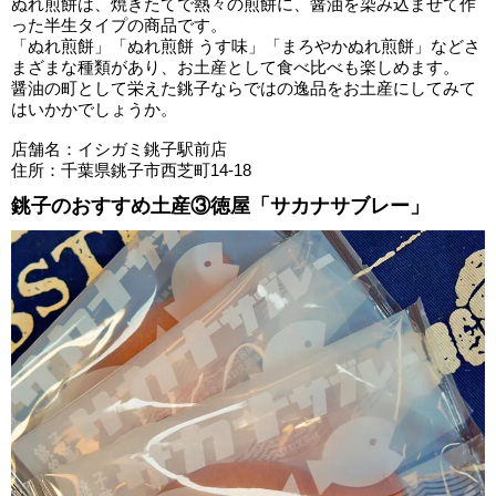
ぬれ煎餅は、焼きたてで熱々の煎餅に、醤油を染み込ませて作
った半生タイプの商品です。
「ぬれ煎餅」「ぬれ煎餅 うす味」「まろやかぬれ煎餅」などさ
まざまな種類があり、お土産として食べ比べも楽しめます。
醤油の町として栄えた銚子ならではの逸品をお土産にしてみて
はいかかでしょうか。
店舗名：イシガミ銚子駅前店
住所：千葉県銚子市西芝町14-18
銚子のおすすめ土産③徳屋「サカナサブレー」