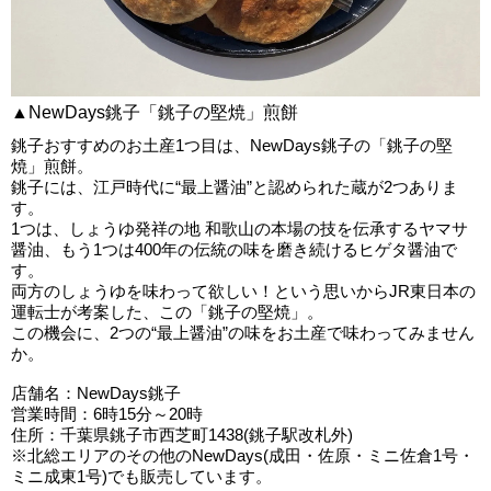
▲NewDays銚子「銚子の堅焼」煎餅
銚子おすすめのお土産1つ目は、NewDays銚子の「銚子の堅
焼」煎餅。
銚子には、江戸時代に“最上醤油”と認められた蔵が2つありま
す。
1つは、しょうゆ発祥の地 和歌山の本場の技を伝承するヤマサ
醤油、もう1つは400年の伝統の味を磨き続けるヒゲタ醤油で
す。
両方のしょうゆを味わって欲しい！という思いからJR東日本の
運転士が考案した、この「銚子の堅焼」。
この機会に、2つの“最上醤油”の味をお土産で味わってみません
か。
店舗名：NewDays銚子
営業時間：6時15分～20時
住所：千葉県銚子市西芝町1438(銚子駅改札外)
※北総エリアのその他のNewDays(成田・佐原・ミニ佐倉1号・
ミニ成東1号)でも販売しています。