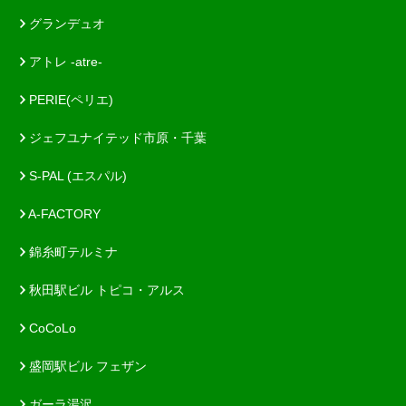
グランデュオ
アトレ -atre-
PERIE(ペリエ)
ジェフユナイテッド市原・千葉
S-PAL (エスパル)
A-FACTORY
錦糸町テルミナ
秋田駅ビル トピコ・アルス
CoCoLo
盛岡駅ビル フェザン
ガーラ湯沢