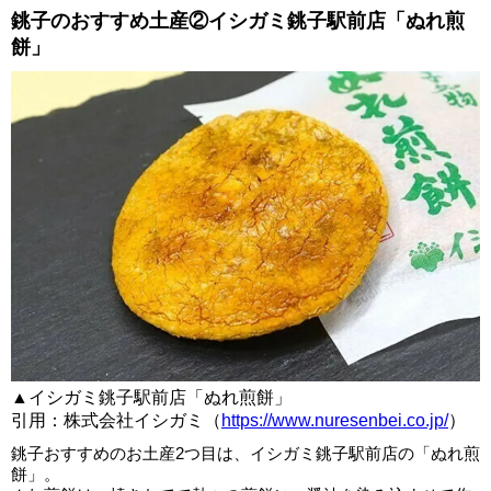
銚子のおすすめ土産②イシガミ銚子駅前店「ぬれ煎
餅」
▲イシガミ銚子駅前店「ぬれ煎餅」
引用：株式会社イシガミ（
https://www.nuresenbei.co.jp/
）
銚子おすすめのお土産2つ目は、イシガミ銚子駅前店の「ぬれ煎
餅」。