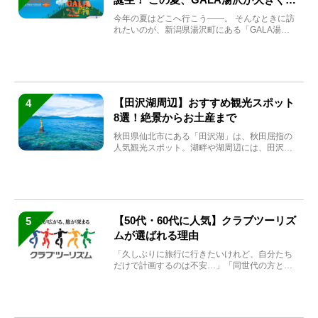
まれ変わる
今年の夏はどこへ行こう――。 そんなときに訪
れたいのが、新潟県湯沢町にある「GALA湯
沢」。2026年...
【田沢湖周辺】おすすめ観光スポット
4
8選！絶景からお土産まで
秋田県仙北市にある「田沢湖」は、秋田屈指の
人気観光スポット。湖畔や湖周辺には、田沢湖
の魅力を堪能できる名...
【50代・60代に人気】クラブツーリズ
5
ムが選ばれる理由
「久しぶりに旅行に行きたいけれど、自分たち
だけで計画するのは不安…」「同世代の方と気
兼ねなく楽しみたい」...