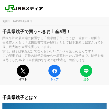
更新日： 2025年09月09日
千葉県銚子で買うべきお土産5選！
関東平野の最東端に位置する千葉県銚子市。ここは、佐倉市・成田市・
香取市とともに「北総四都市江戸紀行」として日本遺産に認定されてお
り、観光地が大変充実しています。
実は、銚子は観光だけでなくおいしいグルメも楽しめるんです！
この記事では、定番の銚子名物から一風変わったお菓子まで、銚子を知
り尽くしたJR東日本社員おすすめのお土産をご紹介します！
ポスト
シェア
送る
千葉県銚子とは？