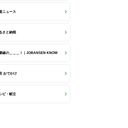
道ニュース
るさと納税
磐線の＿＿＿！｜JOBANSEN KNOW
京 おでかけ
シピ・献立