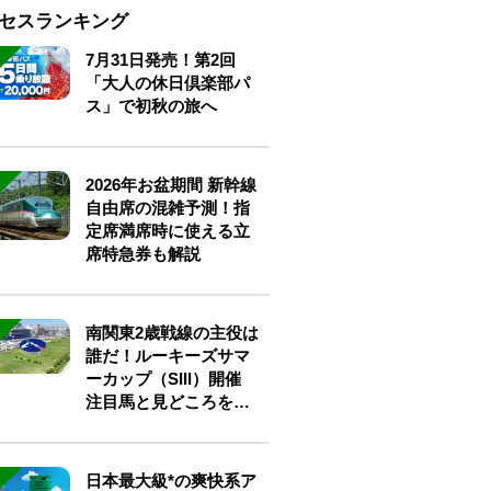
セスランキング
7月31日発売！第2回
「大人の休日倶楽部パ
ス」で初秋の旅へ
2026年お盆期間 新幹線
自由席の混雑予測！指
定席満席時に使える立
席特急券も解説
南関東2歳戦線の主役は
誰だ！ルーキーズサマ
ーカップ（SIII）開催
注目馬と見どころをチ
ェック
日本最大級*の爽快系ア