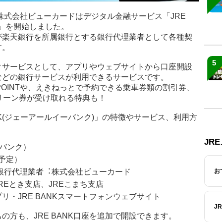
本と株式会社ビューカードはデジタル金融サービス「JRE
)」を開始しました。
ードが楽天銀行を所属銀行とする銀行代理業者として各種契
す。
5
バンクサービスとして、アプリやウェブサイトから口座開設
などの銀行サービスが利用できるサービスです。
POINTや、えきねっとで予約できる乗車券類の割引券、
aグリーン券が受け取れる特典も！
NK(ジェーアールイーバンク)」の特徴やサービス、利用方
JR
ーバンク）
（予定）
お
銀行代理業者︓株式会社ビューカード
REとき支店、JREこまち支店
プリ・JRE BANKスマートフォンウェブサイト
J
の方も、JRE BANK口座を追加で開設できます。