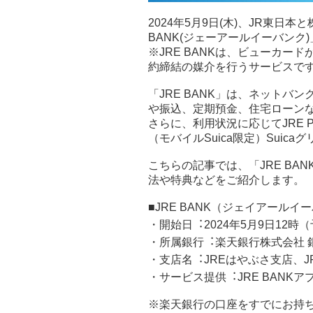
2024年5月9日(木)、JR東日
BANK(ジェーアールイーバンク
※JRE BANKは、ビューカ
約締結の媒介を行うサービスで
「JRE BANK」は、ネット
や振込、定期預金、住宅ローン
さらに、利用状況に応じてJRE 
（モバイルSuica限定）Suic
こちらの記事では、「JRE BA
法や特典などをご紹介します。
■JRE BANK（ジェイアールイ
・開始日︓2024年5月9日12時
・所属銀行︓楽天銀行株式会社 
・支店名︓JREはやぶさ支店、J
・サービス提供︓JRE BANKア
※楽天銀行の口座をすでにお持ち