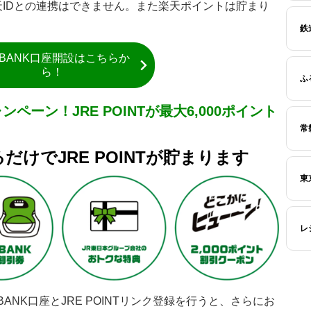
楽天IDとの連携はできません。また楽天ポイントは貯まり
鉄
E BANK口座開設はこちらか
ら！
ふ
ンペーン！JRE POINTが最大6,000ポイント
常
るだけでJRE POINTが貯まります
東
レ
E BANK口座とJRE POINTリンク登録を行うと、さらにお