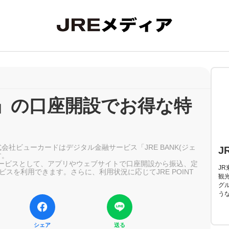
NK」の口座開設でお得な特
株式会社ビューカードはデジタル金融サービス「JRE BANK(ジェ
J
す。
クサービスとして、アプリやウェブサイトで口座開設から振込、定
J
スを利用できます。さらに、利用状況に応じてJRE POINT
観
グ
う
シェア
送る