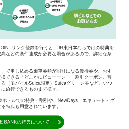
E POINTリンク登録を行うと、JR東日本ならではの特典を
残高などの条件達成が必要な場合があるので、詳細な条
と」で申し込める乗車券類が割引になる優待券や、おす
交換できる「どこかにビューーン！」割引クーポン、普
（モバイルSuica限定）Suicaグリーン券など、いつ
クに旅行できるものまで様々。
ホテルでの特典・割引や、NewDays、エキュート・グ
なる特典も用意されています。
RE BANKの特典について