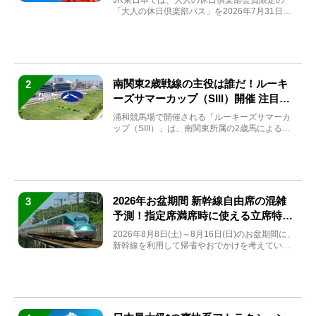
JR東日本では、大人の休日倶楽部会員限定の
「大人の休日倶楽部パス」を2026年7月31日
(金)～9月7日...
南関東2歳戦線の主役は誰だ！ルーキ
2
ーズサマーカップ（SIII）開催 注目馬
と見どころをチェック
浦和競馬場で開催される「ルーキーズサマーカ
ップ（SIII）」は、南関東所属の2歳馬による注
目の重賞競走（...
2026年お盆期間 新幹線自由席の混雑
3
予測！指定席満席時に使える立席特急
券も解説
2026年8月8日(土)～8月16日(日)のお盆期間に、
新幹線を利用して帰省やおでかけを考えている
方もい...