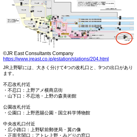
©JR East Consultants Company
https://www.jreast.co.jp/estation/stations/204.html
JR上野駅には、大きく分けて4つの改札口と、9つの出口があり
ます。
不忍改札付近
・不忍口：上野アメ横商店街
・山下口：不忍池・上野の森美術館
公園改札付近
・公園口：上野恩賜公園・国立科学博物館
中央改札口付近
・広小路口：上野駅前郵便局・翼の像
・正面玄関口：アトレ上野・みどりの窓口