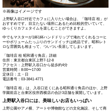
※画像はイメージです
上野駅入谷口付近でカフェに入りたい場合は、「珈琲店 桂」が
おすすめです。目立たない場所にあるため比較的空いていて、
ゆっくりカフェタイムを楽しむことができますよ。
中でもマスターが1杯1杯ハンドドリップで淹れてくれるコーヒ
ーやボリュームたっぷりのサンドイッチは絶品です。昭和レト
ロな雰囲気も相まって、ついつい長居してしまいます。
「珈琲店 桂 昭和通り角店」詳細
住所：東京都台東区上野7-12-8
アクセス：上野駅入谷口から徒歩約4分
営業時間：8:00〜17:00
定休日：土・日
電話番号：03-3841-4771
「珈琲店 桂」は、入谷口近くにある昭和通り角店のほか、上野
学園前店と台東区役所西横店の合計3店舗を展開しています。
上野駅入谷口には、美味しいお店もいっぱい
上野公園やアメ横、アートや博物館などの文化施設、そして商