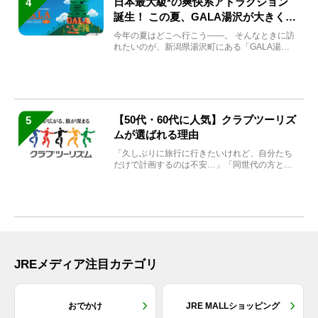
日本最大級*の爽快系アトラクション
4
誕生！ この夏、GALA湯沢が大きく生
まれ変わる
今年の夏はどこへ行こう――。 そんなときに訪
れたいのが、新潟県湯沢町にある「GALA湯
沢」。2026年...
【50代・60代に人気】クラブツーリズ
5
ムが選ばれる理由
「久しぶりに旅行に行きたいけれど、自分たち
だけで計画するのは不安…」「同世代の方と気
兼ねなく楽しみたい」...
JREメディア注目カテゴリ
おでかけ
JRE MALLショッピング