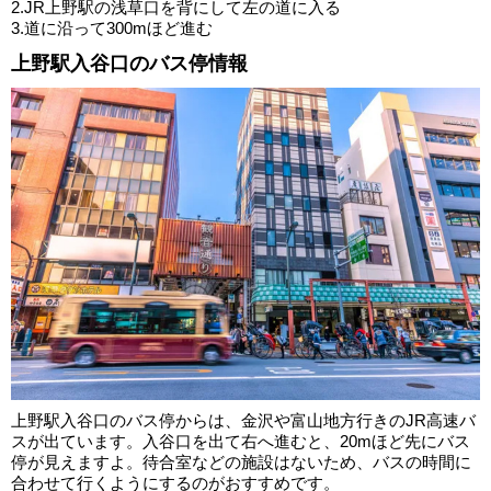
2.JR上野駅の浅草口を背にして左の道に入る
3.道に沿って300mほど進む
上野駅入谷口のバス停情報
上野駅入谷口のバス停からは、金沢や富山地方行きのJR高速バ
スが出ています。入谷口を出て右へ進むと、20mほど先にバス
停が見えますよ。待合室などの施設はないため、バスの時間に
合わせて行くようにするのがおすすめです。