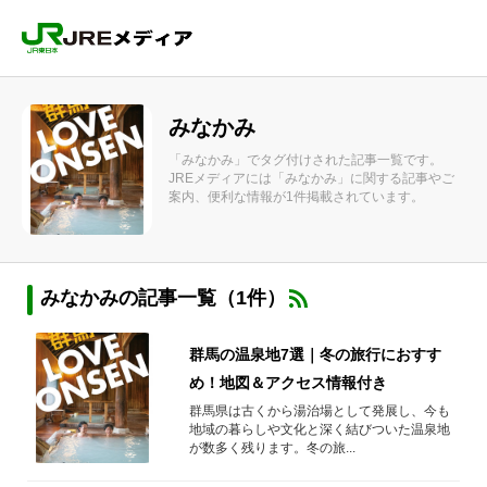
みなかみ
「みなかみ」でタグ付けされた記事一覧です。
JREメディアには「みなかみ」に関する記事やご
案内、便利な情報が1件掲載されています。
みなかみの記事一覧（1件）
群馬の温泉地7選｜冬の旅行におすす
め！地図＆アクセス情報付き
群馬県は古くから湯治場として発展し、今も
地域の暮らしや文化と深く結びついた温泉地
が数多く残ります。冬の旅...