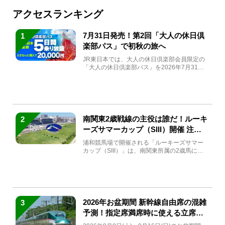
アクセスランキング
7月31日発売！第2回「大人の休日倶
1
楽部パス」で初秋の旅へ
JR東日本では、大人の休日倶楽部会員限定の
「大人の休日倶楽部パス」を2026年7月31日
(金)～9月7日...
南関東2歳戦線の主役は誰だ！ルーキ
2
ーズサマーカップ（SIII）開催 注目
馬と見どころをチェック
浦和競馬場で開催される「ルーキーズサマー
カップ（SIII）」は、南関東所属の2歳馬によ
る注目の重賞競走（...
2026年お盆期間 新幹線自由席の混雑
3
予測！指定席満席時に使える立席特
急券も解説