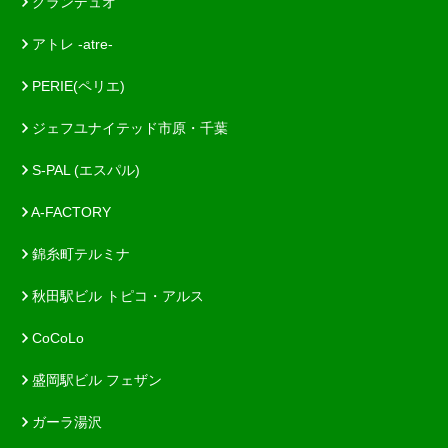
グランデュオ
アトレ -atre-
PERIE(ペリエ)
ジェフユナイテッド市原・千葉
S-PAL (エスパル)
A-FACTORY
錦糸町テルミナ
秋田駅ビル トピコ・アルス
CoCoLo
盛岡駅ビル フェザン
ガーラ湯沢