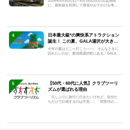
2026年8月8日(土)～8月16日(日)のお盆期間
に、新幹線を利用して帰省やおでかけを考え
ている方もい...
日本最大級*の爽快系アトラクション
4
誕生！ この夏、GALA湯沢が大きく
生まれ変わる
今年の夏はどこへ行こう――。 そんなときに
訪れたいのが、新潟県湯沢町にある「GALA湯
沢」。2026年...
【50代・60代に人気】クラブツーリ
5
ズムが選ばれる理由
「久しぶりに旅行に行きたいけれど、自分た
ちだけで計画するのは不安…」「同世代の方
と気兼ねなく楽しみたい」...