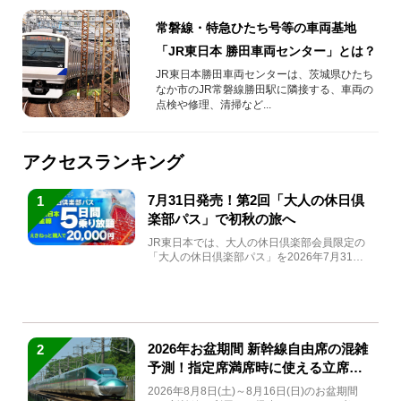
常磐線・特急ひたち号等の車両基地
「JR東日本 勝田車両センター」とは？
JR東日本勝田車両センターは、茨城県ひたち
なか市のJR常磐線勝田駅に隣接する、車両の
点検や修理、清掃など...
アクセスランキング
7月31日発売！第2回「大人の休日倶
1
楽部パス」で初秋の旅へ
JR東日本では、大人の休日倶楽部会員限定の
「大人の休日倶楽部パス」を2026年7月31日
(金)～9月7日...
2026年お盆期間 新幹線自由席の混雑
2
予測！指定席満席時に使える立席特
急券も解説
2026年8月8日(土)～8月16日(日)のお盆期間