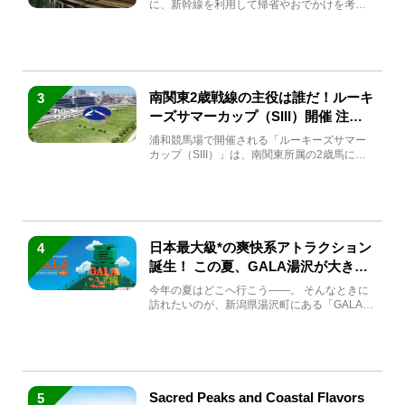
に、新幹線を利用して帰省やおでかけを考え
ている方もい...
南関東2歳戦線の主役は誰だ！ルーキ
3
ーズサマーカップ（SIII）開催 注目
馬と見どころをチェック
浦和競馬場で開催される「ルーキーズサマー
カップ（SIII）」は、南関東所属の2歳馬によ
る注目の重賞競走（...
日本最大級*の爽快系アトラクション
4
誕生！ この夏、GALA湯沢が大きく
生まれ変わる
今年の夏はどこへ行こう――。 そんなときに
訪れたいのが、新潟県湯沢町にある「GALA湯
沢」。2026年...
Sacred Peaks and Coastal Flavors
5