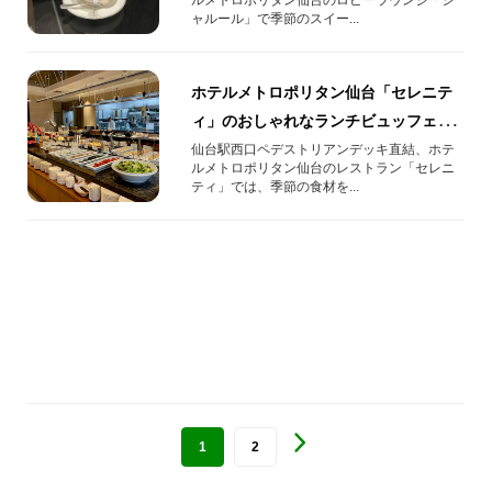
ャルール」で季節のスイー...
ホテルメトロポリタン仙台「セレニテ
ィ」のおしゃれなランチビュッフェを
ご紹介
仙台駅西口ペデストリアンデッキ直結、ホテ
ルメトロポリタン仙台のレストラン「セレニ
ティ」では、季節の食材を...
1
2