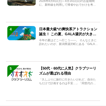
2026年8月8日(土)～8月16日(日)のお盆期間
に、新幹線を利用して帰省やおでかけを考え
ている方もい...
日本最大級*の爽快系アトラクション
4
誕生！ この夏、GALA湯沢が大きく
生まれ変わる
今年の夏はどこへ行こう――。 そんなときに
訪れたいのが、新潟県湯沢町にある「GALA湯
沢」。2026年...
【50代・60代に人気】クラブツーリ
5
ズムが選ばれる理由
「久しぶりに旅行に行きたいけれど、自分た
ちだけで計画するのは不安…」「同世代の方
と気兼ねなく楽しみたい」...