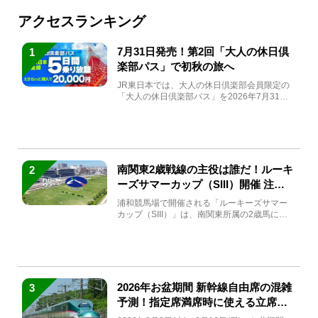
アクセスランキング
7月31日発売！第2回「大人の休日倶
1
楽部パス」で初秋の旅へ
JR東日本では、大人の休日倶楽部会員限定の
「大人の休日倶楽部パス」を2026年7月31日
(金)～9月7日...
南関東2歳戦線の主役は誰だ！ルーキ
2
ーズサマーカップ（SIII）開催 注目
馬と見どころをチェック
浦和競馬場で開催される「ルーキーズサマー
カップ（SIII）」は、南関東所属の2歳馬によ
る注目の重賞競走（...
2026年お盆期間 新幹線自由席の混雑
3
予測！指定席満席時に使える立席特
急券も解説