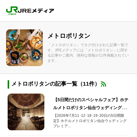
メトロポリタン
「メトロポリタン」でタグ付けされた記事一覧で
す。JREメディアには「メトロポリタン」に関す
る記事やご案内、便利な情報が11件掲載されてい
ます。
メトロポリタンの記事一覧（11件）
【5日間だけのスペシャルフェア】ホテ
ルメトロポリタン仙台ウェディングプ
レミアムウィーク開催!!
【2026年7月11･12･18･19･20日の5日間限
定】ホテルメトロポリタン仙台ウェディング
プレミア...