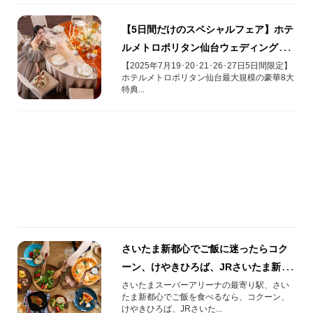
【5日間だけのスペシャルフェア】ホテ
ルメトロポリタン仙台ウェディングプ
レミアムウィーク開催!!
【2025年7月19･20･21･26･27日5日間限定】
ホテルメトロポリタン仙台最大規模の豪華8大
特典...
さいたま新都心でご飯に迷ったらコク
ーン、けやきひろば、JRさいたま新都
心ビルがおススメ！
さいたまスーパーアリーナの最寄り駅、さい
たま新都心でご飯を食べるなら、コクーン、
けやきひろば、JRさいた...