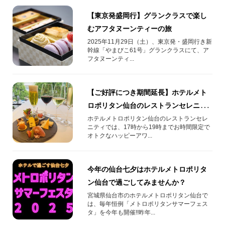
【東京発盛岡行】グランクラスで楽し
むアフタヌーンティーの旅
2025年11月29日（土）、東京発・盛岡行き新
幹線「やまびこ61号」グランクラスにて、ア
フタヌーンティ...
【ご好評につき期間延長】ホテルメト
ロポリタン仙台のレストランセレニテ
ィで、期間限定ハッピーアワーセット
ホテルメトロポリタン仙台のレストランセレ
ニティでは、17時から19時までお時間限定で
をご提供!!
オトクなハッピーアワ...
今年の仙台七夕はホテルメトロポリタ
ン仙台で過ごしてみませんか？
宮城県仙台市のホテルメトロポリタン仙台で
は、毎年恒例「メトロポリタンサマーフェス
タ」を今年も開催!!昨年...