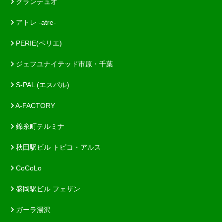
グランデュオ
アトレ -atre-
PERIE(ペリエ)
ジェフユナイテッド市原・千葉
S-PAL (エスパル)
A-FACTORY
錦糸町テルミナ
秋田駅ビル トピコ・アルス
CoCoLo
盛岡駅ビル フェザン
ガーラ湯沢