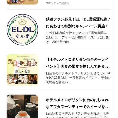
JREメディア編集部
鉄道ファン必見！EL・DL営業運転終了
にあわせて特別なキャンペーン実施！
JR東日本高崎支社エリア内の「電気機関車
(EL)」と「ディーゼル機関車（DL）」計5機
は、2024年の秋...
【ホテルメトロポリタン仙台の一大イ
ベント】美食の饗宴を愉しんでみませ
んか？
仙台市のホテルメトロポリタン仙台では2024
年9月26日(木)、一夜限定のイベント、美食の
晩餐会を開催い...
ホテルメトロポリタン仙台のおしゃれ
なアフタヌーンティーでスイーツを楽
しもう
仙台駅西口ペデストリアンデッキ直結、ホテ
ルメトロポリタン仙台のロビーラウンジ「シ