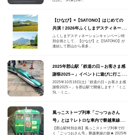
【ひなび】×【SATONO】はじめての
共演！2026年ふくしまデスティネーシ
ョンキャンペーン特別企画
ふくしまデスティネーションキャンペーン特
別企画として、【ひなび】と【SATONO】が
連結して郡山から喜多...
2025年郡山駅「鉄道の日～お客さま感
謝祭2025～」イベントに遊びに行こ
う！
2025年10月18日(土)「鉄道の日～お客さま感
謝祭2025～」を郡山駅で開催します！「ミニ
SL・ミニ...
風っこストーブ列車「ごっつぉさん
号」とは？レトロな車内で磐越東線沿
線のグルメやスイーツなどを満喫！
【郡山駅特別企画】風っこストーブ列車で行
く「ごっつおさん号」磐越東線の旅★ 2025年