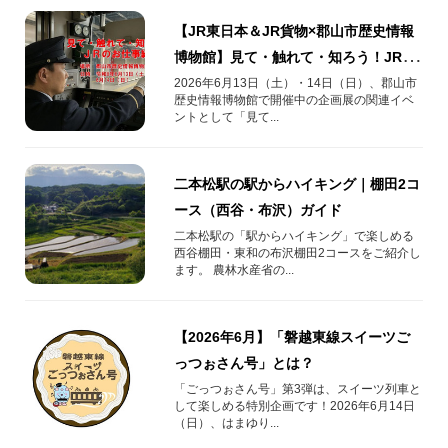
【JR東日本＆JR貨物×郡山市歴史情報
博物館】見て・触れて・知ろう！JRの
お仕事紹介イベント 開催！
2026年6月13日（土）・14日（日）、郡山市
歴史情報博物館で開催中の企画展の関連イベ
ントとして「見て...
二本松駅の駅からハイキング｜棚田2コ
ース（西谷・布沢）ガイド
二本松駅の「駅からハイキング」で楽しめる
西谷棚田・東和の布沢棚田2コースをご紹介し
ます。 農林水産省の...
【2026年6月】「磐越東線スイーツご
っつぉさん号」とは？
「ごっつぉさん号」第3弾は、スイーツ列車と
して楽しめる特別企画です！2026年6月14日
（日）、はまゆり...