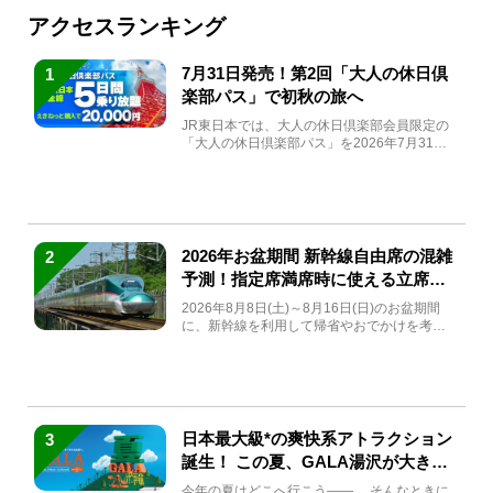
アクセスランキング
7月31日発売！第2回「大人の休日倶
1
楽部パス」で初秋の旅へ
JR東日本では、大人の休日倶楽部会員限定の
「大人の休日倶楽部パス」を2026年7月31日
(金)～9月7日...
2026年お盆期間 新幹線自由席の混雑
2
予測！指定席満席時に使える立席特
急券も解説
2026年8月8日(土)～8月16日(日)のお盆期間
に、新幹線を利用して帰省やおでかけを考え
ている方もい...
日本最大級*の爽快系アトラクション
3
誕生！ この夏、GALA湯沢が大きく
生まれ変わる
今年の夏はどこへ行こう――。 そんなときに