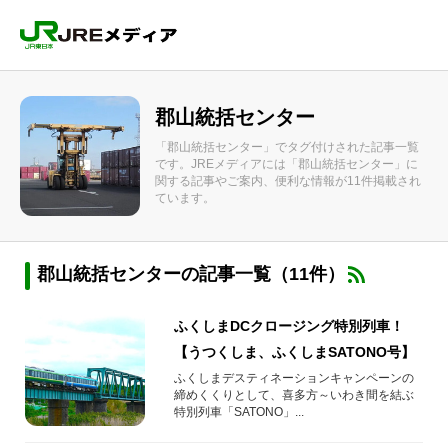
郡山統括センター
「郡山統括センター」でタグ付けされた記事一覧
です。JREメディアには「郡山統括センター」に
関する記事やご案内、便利な情報が11件掲載され
ています。
郡山統括センターの記事一覧（11件）
ふくしまDCクロージング特別列車！
【うつくしま、ふくしまSATONO号】
ふくしまデスティネーションキャンペーンの
締めくくりとして、喜多方～いわき間を結ぶ
特別列車「SATONO」...