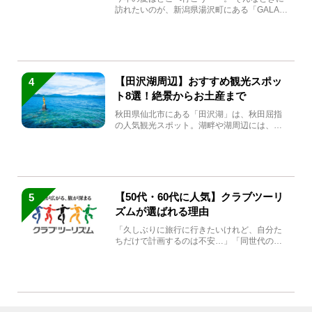
訪れたいのが、新潟県湯沢町にある「GALA湯
沢」。2026年...
【田沢湖周辺】おすすめ観光スポッ
4
ト8選！絶景からお土産まで
秋田県仙北市にある「田沢湖」は、秋田屈指
の人気観光スポット。湖畔や湖周辺には、田
沢湖の魅力を堪能できる名...
【50代・60代に人気】クラブツーリ
5
ズムが選ばれる理由
「久しぶりに旅行に行きたいけれど、自分た
ちだけで計画するのは不安…」「同世代の方
と気兼ねなく楽しみたい」...