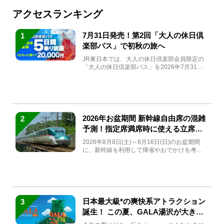
アクセスランキング
7月31日発売！第2回「大人の休日倶
1
楽部パス」で初秋の旅へ
JR東日本では、大人の休日倶楽部会員限定の
「大人の休日倶楽部パス」を2026年7月31日
(金)～9月7日...
2026年お盆期間 新幹線自由席の混雑
2
予測！指定席満席時に使える立席特
急券も解説
2026年8月8日(土)～8月16日(日)のお盆期間
に、新幹線を利用して帰省やおでかけを考え
ている方もい...
日本最大級*の爽快系アトラクション
3
誕生！ この夏、GALA湯沢が大きく
生まれ変わる