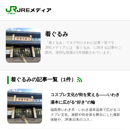
着ぐるみ
「着ぐるみ」でタグ付けされた記事一覧です。
JREメディアには「着ぐるみ」に関する記事やご
案内、便利な情報が1件掲載されています。
着ぐるみの記事一覧（1件）
コスプレ文化が街を変える――いわき
湯本に広がる“好き”の輪
福島県いわき市・いわき湯本温泉で広がるコ
スプレ文化。旅館や街全体を舞台にした撮影
体験や、JR東日本のコス...