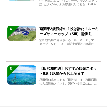
今年の夏はどこへ行こう――。 そんなときに
訪れたいのが、新潟県湯沢町にある「GALA湯
沢」。2026年...
南関東2歳戦線の主役は誰だ！ルーキ
4
ーズサマーカップ（SIII）開催 注目
馬と見どころをチェック
浦和競馬場で開催される「ルーキーズサマー
カップ（SIII）」は、南関東所属の2歳馬によ
る注目の重賞競走（...
【田沢湖周辺】おすすめ観光スポッ
5
ト8選！絶景からお土産まで
秋田県仙北市にある「田沢湖」は、秋田屈指
の人気観光スポット。湖畔や湖周辺には、田
沢湖の魅力を堪能できる名...