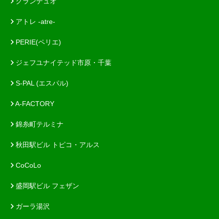
グランデュオ
アトレ -atre-
PERIE(ペリエ)
ジェフユナイテッド市原・千葉
S-PAL (エスパル)
A-FACTORY
錦糸町テルミナ
秋田駅ビル トピコ・アルス
CoCoLo
盛岡駅ビル フェザン
ガーラ湯沢