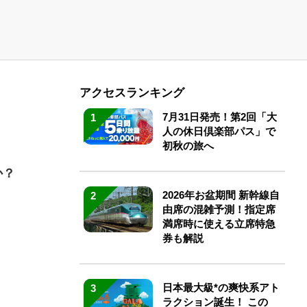
アクセスランキング
7月31日発売！第2回「大
1
人の休日倶楽部パス」で
初秋の旅へ
か？
2026年お盆期間 新幹線自
2
由席の混雑予測！指定席
満席時に使える立席特急
券も解説
日本最大級*の爽快系アト
3
ラクション誕生！ この