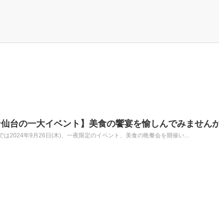
ン仙台の一大イベント】美食の饗宴を愉しんでみません
2024年9月26日(木)、一夜限定のイベント、美食の晩餐会を開催い...