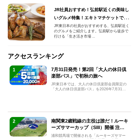
JR社員おすすめ！弘前駅近くの美味し
いグルメ特集！エキトマチケットでさ
らにお得！
JR東日本の社員がおすすめする、弘前駅近く
のグルメをご紹介します。弘前駅から徒歩で
行ける「生き活き市場 ...
アクセスランキング
7月31日発売！第2回「大人の休日倶
1
楽部パス」で初秋の旅へ
JR東日本では、大人の休日倶楽部会員限定の
「大人の休日倶楽部パス」を2026年7月31日
(金)～9月7日...
南関東2歳戦線の主役は誰だ！ルーキ
2
ーズサマーカップ（SIII）開催 注目
馬と見どころをチェック
浦和競馬場で開催される「ルーキーズサマー