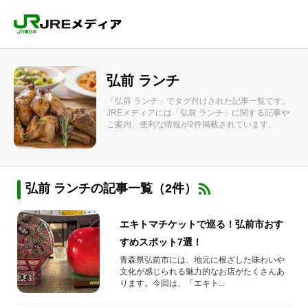
弘前 ランチ
「弘前 ランチ」でタグ付けされた記事一覧です。
JREメディアには「弘前 ランチ」に関する記事や
ご案内、便利な情報が2件掲載されています。
弘前 ランチの記事一覧（2件）
エキトマチケットで巡る！弘前市おす
すめスポット7選！
青森県弘前市には、地元に根ざした味わいや
文化が感じられる魅力的なお店がたくさんあ
ります。今回は、「エキト...