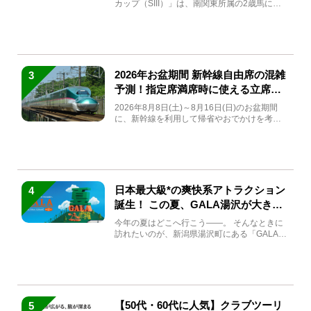
カップ（SIII）」は、南関東所属の2歳馬によ
る注目の重賞競走（...
2026年お盆期間 新幹線自由席の混雑
3
予測！指定席満席時に使える立席特
急券も解説
2026年8月8日(土)～8月16日(日)のお盆期間
に、新幹線を利用して帰省やおでかけを考え
ている方もい...
日本最大級*の爽快系アトラクション
4
誕生！ この夏、GALA湯沢が大きく
生まれ変わる
今年の夏はどこへ行こう――。 そんなときに
訪れたいのが、新潟県湯沢町にある「GALA湯
沢」。2026年...
【50代・60代に人気】クラブツーリ
5