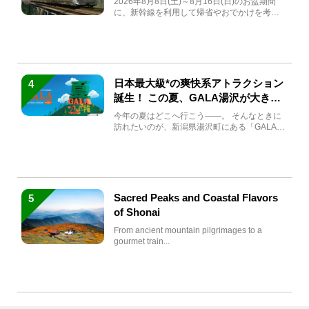
2026年8月8日(土)～8月16日(日)のお盆期間
に、新幹線を利用して帰省やおでかけを考え
ている方もい...
日本最大級*の爽快系アトラクション
4
誕生！ この夏、GALA湯沢が大きく
生まれ変わる
今年の夏はどこへ行こう――。 そんなときに
訪れたいのが、新潟県湯沢町にある「GALA湯
沢」。2026年...
Sacred Peaks and Coastal Flavors
5
of Shonai
From ancient mountain pilgrimages to a
gourmet train...