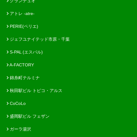
グランデュオ
アトレ -atre-
PERIE(ペリエ)
ジェフユナイテッド市原・千葉
S-PAL (エスパル)
A-FACTORY
錦糸町テルミナ
秋田駅ビル トピコ・アルス
CoCoLo
盛岡駅ビル フェザン
ガーラ湯沢