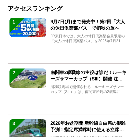
アクセスランキング
9月7日(月)まで発売中！第2回「大人
1
の休日倶楽部パス」で初秋の旅へ
JR東日本では、大人の休日倶楽部会員限定の
「大人の休日倶楽部パス」を2026年7月31日
(金)～9月7日...
南関東2歳戦線の主役は誰だ！ルーキ
2
ーズサマーカップ（SIII）開催 注目
馬と見どころをチェック
浦和競馬場で開催される「ルーキーズサマー
カップ（SIII）」は、南関東所属の2歳馬によ
る注目の重賞競走（...
2026年お盆期間 新幹線自由席の混雑
3
予測！指定席満席時に使える立席特
急券も解説