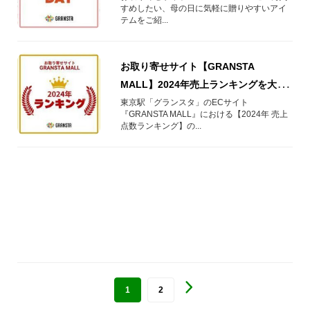
すめしたい、母の日に気軽に贈りやすいアイ
テムをご紹...
お取り寄せサイト【GRANSTA
MALL】2024年売上ランキングを大発
表！
東京駅「グランスタ」のECサイト
『GRANSTA MALL』における【2024年 売上
点数ランキング】の...
1
2