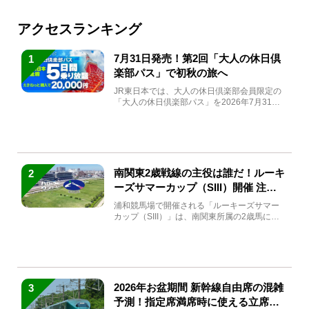
アクセスランキング
7月31日発売！第2回「大人の休日倶
1
楽部パス」で初秋の旅へ
JR東日本では、大人の休日倶楽部会員限定の
「大人の休日倶楽部パス」を2026年7月31日
(金)～9月7日...
南関東2歳戦線の主役は誰だ！ルーキ
2
ーズサマーカップ（SIII）開催 注目
馬と見どころをチェック
浦和競馬場で開催される「ルーキーズサマー
カップ（SIII）」は、南関東所属の2歳馬によ
る注目の重賞競走（...
2026年お盆期間 新幹線自由席の混雑
3
予測！指定席満席時に使える立席特