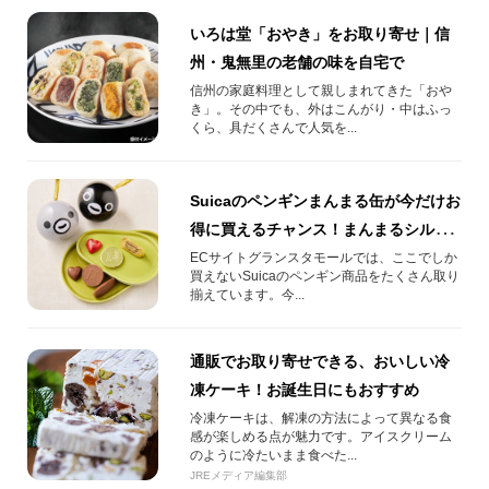
いろは堂「おやき」をお取り寄せ｜信
州・鬼無里の老舗の味を自宅で
信州の家庭料理として親しまれてきた「おや
き」。その中でも、外はこんがり・中はふっ
くら、具だくさんで人気を...
Suicaのペンギンまんまる缶が今だけお
得に買えるチャンス！まんまるシルエ
ットがとーってもキュート♡
ECサイトグランスタモールでは、ここでしか
買えないSuicaのペンギン商品をたくさん取り
揃えています。今...
通販でお取り寄せできる、おいしい冷
凍ケーキ！お誕生日にもおすすめ
冷凍ケーキは、解凍の方法によって異なる食
感が楽しめる点が魅力です。アイスクリーム
のように冷たいまま食べた...
JREメディア編集部