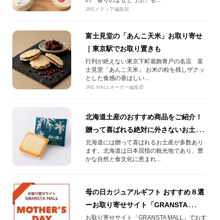
の「香りのよせとうふ」も...
JREメディア編集部
富士見堂の「あんこ天米」お取り寄せ
｜東京駅でお取り置きも
行列が絶えない東京下町葛飾青戸の名店 富
士見堂「あんこ天米」 お米の粒を残しザクッ
とした食感の香ばしい...
JRE MALLオーダー編集部
北海道土産のおすすめ商品をご紹介！
贈って喜ばれる絶対に外さないお土産
とは？？
北海道には贈って喜ばれるお土産が多数あり
ます。北海道は日本屈指の観光地であり、豊
かな自然と食文化に恵まれ...
母の日カジュアルギフト おすすめ８選
ーお取り寄せサイト「GRANSTA
MALL」ー
お取り寄せサイト「GRANSTA MALL」でおす