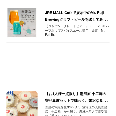
JRE MALL Cafeで展示中のMt. Fuji
Brewingクラフトビールを試してみま
せんか？
【ジャパン・グレートビア・アワード2020 ハ
ーブおよびスパイスエール部門：金賞 Mt.
Fuji Br...
【お1人様一点限り】湯河原 十二庵の
寄せ豆腐セットで味わう、贅沢な食卓
時間
豆腐の常識を覆す味わい。湯河原の人気豆腐
店「十二庵」から届く、農林水産大臣賞受賞