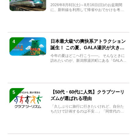
急券も解説
2026年8月8日(土)～8月16日(日)のお盆期間
に、新幹線を利用して帰省やおでかけを考え
ている方もい...
日本最大級*の爽快系アトラクション
4
誕生！ この夏、GALA湯沢が大きく
生まれ変わる
今年の夏はどこへ行こう――。 そんなときに
訪れたいのが、新潟県湯沢町にある「GALA湯
沢」。2026年...
【50代・60代に人気】クラブツーリ
5
ズムが選ばれる理由
「久しぶりに旅行に行きたいけれど、自分た
ちだけで計画するのは不安…」「同世代の方
と気兼ねなく楽しみたい」...