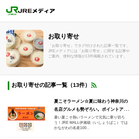
お取り寄せ
「お取り寄せ」でタグ付けされた記事一覧です。
JREメディアには「お取り寄せ」に関する記事や
ご案内、便利な情報が13件掲載されています。
お取り寄せの記事一覧（13件）
夏こそラーメン☆夏に味わう神奈川の
名店グルメも勢ぞろい。ポイントアッ
プ開催でおトクにお取り寄せ！
暑い夏こそ熱いラーメンで元気に乗り切ろ
う！JRE MALL伊湘箱（いしょうばこ）では
かながわの名産100...