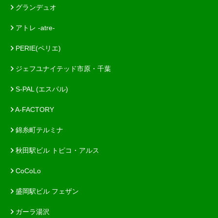
グランデュオ
アトレ -atre-
PERIE(ペリエ)
ジェフユナイテッド市原・千葉
S-PAL (エスパル)
A-FACTORY
錦糸町テルミナ
秋田駅ビル トピコ・アルス
CoCoLo
盛岡駅ビル フェザン
ガーラ湯沢