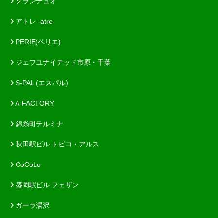
グランデュオ
アトレ -atre-
PERIE(ペリエ)
ジェフユナイテッド市原・千葉
S-PAL (エスパル)
A-FACTORY
錦糸町テルミナ
秋田駅ビル トピコ・アルス
CoCoLo
盛岡駅ビル フェザン
ガーラ湯沢