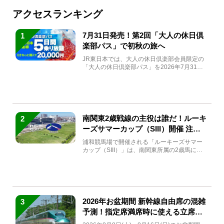
アクセスランキング
7月31日発売！第2回「大人の休日倶
1
楽部パス」で初秋の旅へ
JR東日本では、大人の休日倶楽部会員限定の
「大人の休日倶楽部パス」を2026年7月31日
(金)～9月7日...
南関東2歳戦線の主役は誰だ！ルーキ
2
ーズサマーカップ（SIII）開催 注目
馬と見どころをチェック
浦和競馬場で開催される「ルーキーズサマー
カップ（SIII）」は、南関東所属の2歳馬によ
る注目の重賞競走（...
2026年お盆期間 新幹線自由席の混雑
3
予測！指定席満席時に使える立席特
急券も解説