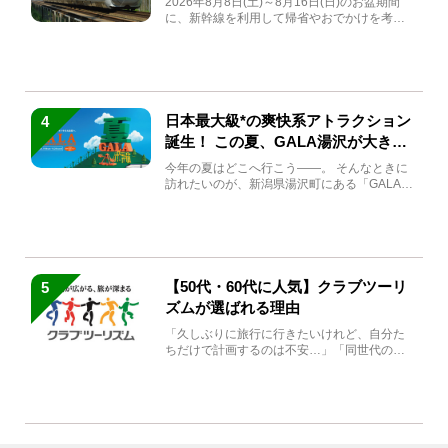
2026年8月8日(土)～8月16日(日)のお盆期間
に、新幹線を利用して帰省やおでかけを考え
ている方もい...
日本最大級*の爽快系アトラクション
4
誕生！ この夏、GALA湯沢が大きく
生まれ変わる
今年の夏はどこへ行こう――。 そんなときに
訪れたいのが、新潟県湯沢町にある「GALA湯
沢」。2026年...
【50代・60代に人気】クラブツーリ
5
ズムが選ばれる理由
「久しぶりに旅行に行きたいけれど、自分た
ちだけで計画するのは不安…」「同世代の方
と気兼ねなく楽しみたい」...