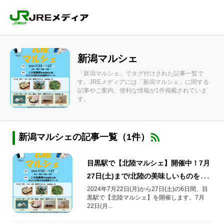
新潟マルシェ
「新潟マルシェ」でタグ付けされた記事一覧で
す。JREメディアには「新潟マルシェ」に関する
記事やご案内、便利な情報が1件掲載されていま
す。
新潟マルシェの記事一覧（1件）
目黒駅で【北陸マルシェ】開催中！7月
27日(土)まで/北陸の美味しいものを買
って復興応援しよう！
2024年7月22日(月)から27日(土)の6日間、目
黒駅で【北陸マルシェ】を開催します。7月
22日(月...