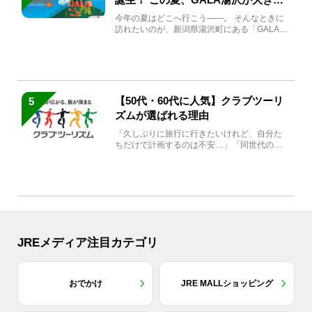
生まれ変わる
今年の夏はどこへ行こう――。 そんなときに
訪れたいのが、新潟県湯沢町にある「GALA湯
沢」。2026年...
【50代・60代に人気】クラブツーリ
5
ズムが選ばれる理由
「久しぶりに旅行に行きたいけれど、自分た
ちだけで計画するのは不安…」「同世代の方
と気兼ねなく楽しみたい」...
JREメディア注目カテゴリ
おでかけ
JRE MALLショッピング