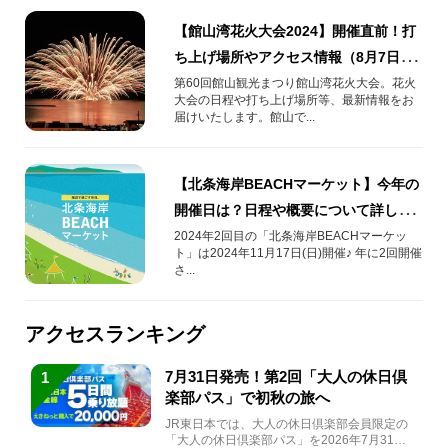
【館山湾花火大会2024】開催直前！打
ち上げ場所やアクセス情報（8月7日更
新）
第60回館山観光まつり館山湾花火大会。花火
大会の日程や打ち上げ場所等、最新情報をお
届けいたします。館山で...
【北条海岸BEACHマーケット】今年の
開催日は？日程や概要について詳しく
ご紹介♪
2024年2回目の「北条海岸BEACHマーケッ
ト」は2024年11月17日(日)開催♪ 年に2回開催
さ...
アクセスランキング
7月31日発売！第2回「大人の休日倶
1
楽部パス」で初秋の旅へ
JR東日本では、大人の休日倶楽部会員限定の
「大人の休日倶楽部パス」を2026年7月31日