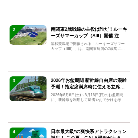
(金)～9月7日...
南関東2歳戦線の主役は誰だ！ルーキ
2
ーズサマーカップ（SIII）開催 注目
馬と見どころをチェック
浦和競馬場で開催される「ルーキーズサマー
カップ（SIII）」は、南関東所属の2歳馬によ
る注目の重賞競走（...
2026年お盆期間 新幹線自由席の混雑
3
予測！指定席満席時に使える立席特
急券も解説
2026年8月8日(土)～8月16日(日)のお盆期間
に、新幹線を利用して帰省やおでかけを考え
ている方もい...
日本最大級*の爽快系アトラクション
4
誕生！ この夏、GALA湯沢が大きく