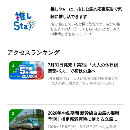
推しSta！は、推し公認の応援広告で気
軽に推し活できます
推し活をしている皆様に朗報です。自分の推
しを多くの人に知ってもらいたいけど、大人
の事情などもあって、中々...
アクセスランキング
7月31日発売！第2回「大人の休日倶
1
楽部パス」で初秋の旅へ
JR東日本では、大人の休日倶楽部会員限定の
「大人の休日倶楽部パス」を2026年7月31日
(金)～9月7日...
2026年お盆期間 新幹線自由席の混雑
2
予測！指定席満席時に使える立席特
急券も解説
2026年8月8日(土)～8月16日(日)のお盆期間