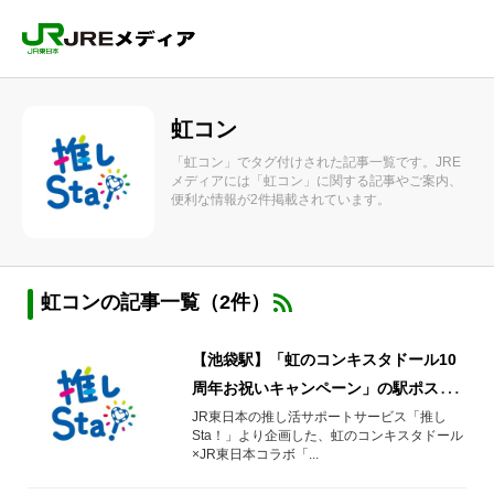
虹コン
「虹コン」でタグ付けされた記事一覧です。JRE
メディアには「虹コン」に関する記事やご案内、
便利な情報が2件掲載されています。
虹コンの記事一覧（2件）
【池袋駅】「虹のコンキスタドール10
周年お祝いキャンペーン」の駅ポスタ
ー掲出場所を構内図でご案内！
JR東日本の推し活サポートサービス「推し
Sta！」より企画した、虹のコンキスタドール
×JR東日本コラボ「...