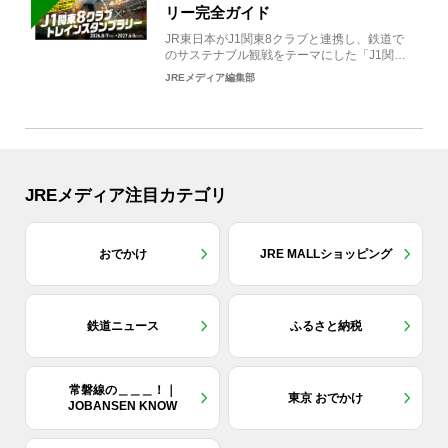
リー完全ガイド
JR東日本がJ1関東8クラブと連携し、鉄道で
のサステナブル観戦をテーマにした「J1関東8
クラブ×トレイン...
JREメディア編集部
JREメディア注目カテゴリ
おでかけ
JRE MALLショッピング
鉄道ニュース
ふるさと納税
常磐線の＿＿＿！｜
東京 おでかけ
JOBANSEN KNOW