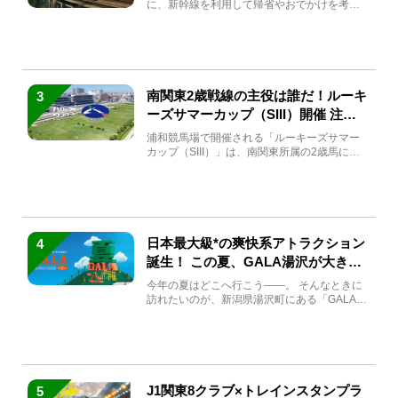
に、新幹線を利用して帰省やおでかけを考え
ている方もい...
南関東2歳戦線の主役は誰だ！ルーキ
3
ーズサマーカップ（SIII）開催 注目
馬と見どころをチェック
浦和競馬場で開催される「ルーキーズサマー
カップ（SIII）」は、南関東所属の2歳馬によ
る注目の重賞競走（...
日本最大級*の爽快系アトラクション
4
誕生！ この夏、GALA湯沢が大きく
生まれ変わる
今年の夏はどこへ行こう――。 そんなときに
訪れたいのが、新潟県湯沢町にある「GALA湯
沢」。2026年...
J1関東8クラブ×トレインスタンプラ
5