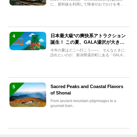
に、新幹線を利用して帰省やおでかけを考え
ている方もい...
日本最大級*の爽快系アトラクション
4
誕生！ この夏、GALA湯沢が大きく
生まれ変わる
今年の夏はどこへ行こう――。 そんなときに
訪れたいのが、新潟県湯沢町にある「GALA湯
沢」。2026年...
Sacred Peaks and Coastal Flavors
5
of Shonai
From ancient mountain pilgrimages to a
gourmet train...