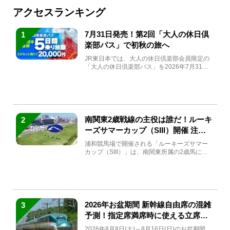
アクセスランキング
7月31日発売！第2回「大人の休日倶
1
楽部パス」で初秋の旅へ
JR東日本では、大人の休日倶楽部会員限定の
「大人の休日倶楽部パス」を2026年7月31日
(金)～9月7日...
南関東2歳戦線の主役は誰だ！ルーキ
2
ーズサマーカップ（SIII）開催 注目
馬と見どころをチェック
浦和競馬場で開催される「ルーキーズサマー
カップ（SIII）」は、南関東所属の2歳馬によ
る注目の重賞競走（...
2026年お盆期間 新幹線自由席の混雑
3
予測！指定席満席時に使える立席特
急券も解説
2026年8月8日(土)～8月16日(日)のお盆期間