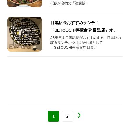
ぱ飯が名物の「酒嚢飯...
目黒駅長おすすめランチ！
「SETOUCHI檸檬食堂 目黒店」オリジ
ナルコンビプレート
JR東日本目黒駅長がおすすめする、目黒駅の
駅近ランチ。今回は第七弾として
「SETOUCHI檸檬食堂 目黒...
1
2