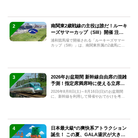
南関東2歳戦線の主役は誰だ！ルーキ
2
ーズサマーカップ（SIII）開催 注目
馬と見どころをチェック
浦和競馬場で開催される「ルーキーズサマー
カップ（SIII）」は、南関東所属の2歳馬によ
る注目の重賞競走（...
2026年お盆期間 新幹線自由席の混雑
3
予測！指定席満席時に使える立席特
急券も解説
2026年8月8日(土)～8月16日(日)のお盆期間
に、新幹線を利用して帰省やおでかけを考え
ている方もい...
日本最大級*の爽快系アトラクション
4
誕生！ この夏、GALA湯沢が大きく