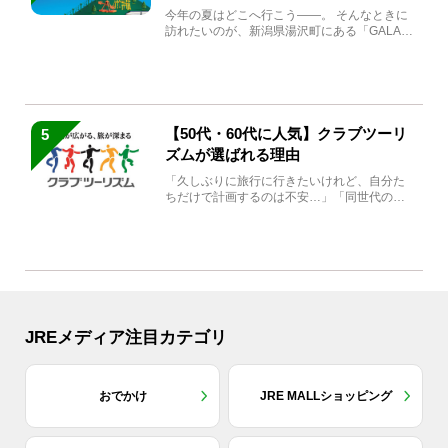
生まれ変わる
今年の夏はどこへ行こう――。 そんなときに
訪れたいのが、新潟県湯沢町にある「GALA湯
沢」。2026年...
【50代・60代に人気】クラブツーリ
5
ズムが選ばれる理由
「久しぶりに旅行に行きたいけれど、自分た
ちだけで計画するのは不安…」「同世代の方
と気兼ねなく楽しみたい」...
JREメディア注目カテゴリ
おでかけ
JRE MALLショッピング