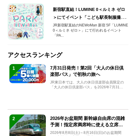
新宿駅直結！LUMINE 0＜ルミネ ゼロ
＞にてイベント「こども駅長制服撮影
会」開催！（2024年6月）
JR新宿駅直結のNEWoMan 新宿 5F「LUMINE
0＜ルミネ ゼロ＞」にて行われるイベント
「PA...
アクセスランキング
7月31日発売！第2回「大人の休日倶
1
楽部パス」で初秋の旅へ
JR東日本では、大人の休日倶楽部会員限定の
「大人の休日倶楽部パス」を2026年7月31日
(金)～9月7日...
2026年お盆期間 新幹線自由席の混雑
2
予測！指定席満席時に使える立席特
急券も解説
2026年8月8日(土)～8月16日(日)のお盆期間