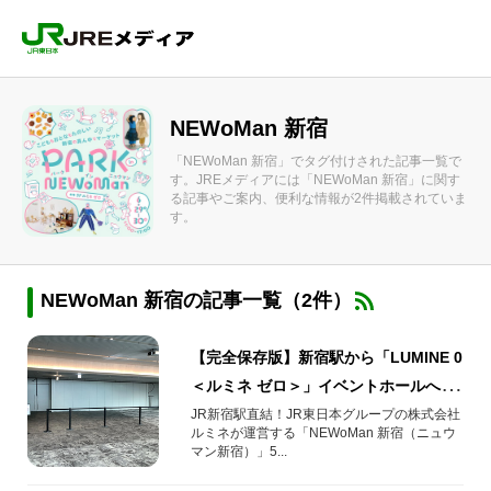
NEWoMan 新宿
「NEWoMan 新宿」でタグ付けされた記事一覧で
す。JREメディアには「NEWoMan 新宿」に関す
る記事やご案内、便利な情報が2件掲載されていま
す。
NEWoMan 新宿の記事一覧（2件）
【完全保存版】新宿駅から「LUMINE 0
＜ルミネ ゼロ＞」イベントホールへの
最短ルート！
JR新宿駅直結！JR東日本グループの株式会社
ルミネが運営する「NEWoMan 新宿（ニュウ
マン新宿）」5...