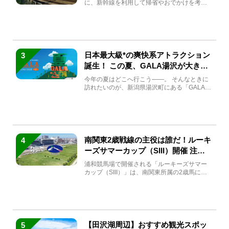
に、新幹線を利用して帰省やおでかけを考え
ている方もい...
日本最大級*の爽快系アトラクション
3
誕生！ この夏、GALA湯沢が大きく
生まれ変わる
今年の夏はどこへ行こう――。 そんなときに
訪れたいのが、新潟県湯沢町にある「GALA湯
沢」。2026年...
南関東2歳戦線の主役は誰だ！ルーキ
4
ーズサマーカップ（SIII）開催 注目
馬と見どころをチェック
浦和競馬場で開催される「ルーキーズサマー
カップ（SIII）」は、南関東所属の2歳馬によ
る注目の重賞競走（...
【田沢湖周辺】おすすめ観光スポッ
5