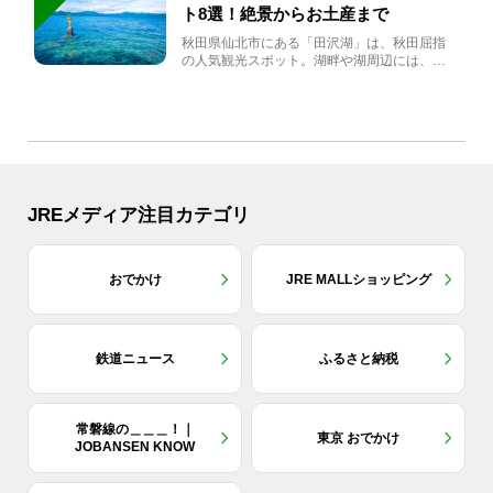
ト8選！絶景からお土産まで
秋田県仙北市にある「田沢湖」は、秋田屈指
の人気観光スポット。湖畔や湖周辺には、田
沢湖の魅力を堪能できる名...
JREメディア注目カテゴリ
おでかけ
JRE MALLショッピング
鉄道ニュース
ふるさと納税
常磐線の＿＿＿！｜
東京 おでかけ
JOBANSEN KNOW