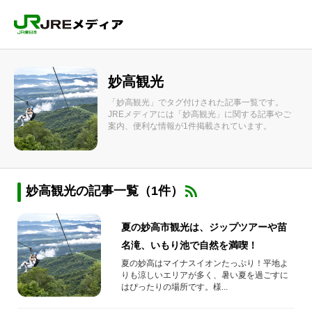
妙高観光
「妙高観光」でタグ付けされた記事一覧です。
JREメディアには「妙高観光」に関する記事やご
案内、便利な情報が1件掲載されています。
妙高観光の記事一覧（1件）
夏の妙高市観光は、ジップツアーや苗
名滝、いもり池で自然を満喫！
夏の妙高はマイナスイオンたっぷり！平地よ
りも涼しいエリアが多く、暑い夏を過ごすに
はぴったりの場所です。様...