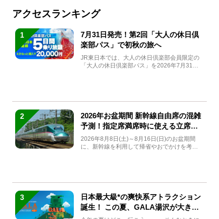
アクセスランキング
7月31日発売！第2回「大人の休日倶
1
楽部パス」で初秋の旅へ
JR東日本では、大人の休日倶楽部会員限定の
「大人の休日倶楽部パス」を2026年7月31日
(金)～9月7日...
2026年お盆期間 新幹線自由席の混雑
2
予測！指定席満席時に使える立席特
急券も解説
2026年8月8日(土)～8月16日(日)のお盆期間
に、新幹線を利用して帰省やおでかけを考え
ている方もい...
日本最大級*の爽快系アトラクション
3
誕生！ この夏、GALA湯沢が大きく
生まれ変わる