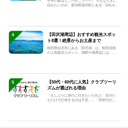
今年の夏はどこへ行こう――。 そんなときに
訪れたいのが、新潟県湯沢町にある「GALA湯
沢」。2026年...
【田沢湖周辺】おすすめ観光スポッ
4
ト8選！絶景からお土産まで
秋田県仙北市にある「田沢湖」は、秋田屈指
の人気観光スポット。湖畔や湖周辺には、田
沢湖の魅力を堪能できる名...
【50代・60代に人気】クラブツーリ
5
ズムが選ばれる理由
「久しぶりに旅行に行きたいけれど、自分た
ちだけで計画するのは不安…」「同世代の方
と気兼ねなく楽しみたい」...