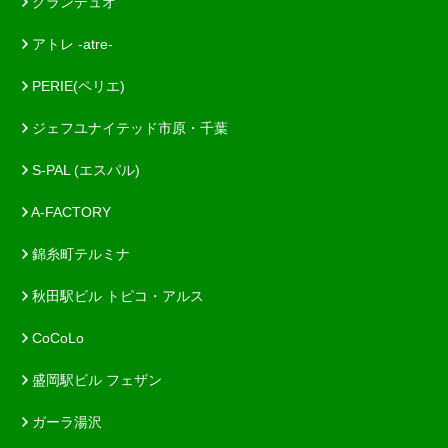
グランデュオ
アトレ -atre-
PERIE(ペリエ)
ジェフユナイテッド市原・千葉
S-PAL (エスパル)
A-FACTORY
錦糸町テルミナ
秋田駅ビル トピコ・アルス
CoCoLo
盛岡駅ビル フェザン
ガーラ湯沢