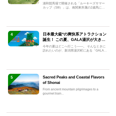
馬と見どころをチェック
浦和競馬場で開催される「ルーキーズサマー
カップ（SIII）」は、南関東所属の2歳馬によ
る注目の重賞競走（...
日本最大級*の爽快系アトラクション
4
誕生！ この夏、GALA湯沢が大きく
生まれ変わる
今年の夏はどこへ行こう――。 そんなときに
訪れたいのが、新潟県湯沢町にある「GALA湯
沢」。2026年...
Sacred Peaks and Coastal Flavors
5
of Shonai
From ancient mountain pilgrimages to a
gourmet train...