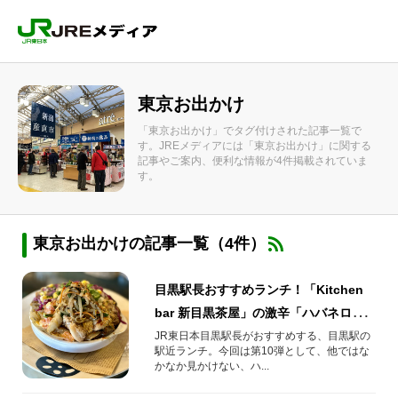
東京お出かけ
「東京お出かけ」でタグ付けされた記事一覧で
す。JREメディアには「東京お出かけ」に関する
記事やご案内、便利な情報が4件掲載されていま
す。
東京お出かけの記事一覧（4件）
目黒駅長おすすめランチ！「Kitchen
bar 新目黒茶屋」の激辛「ハバネロフ
レア親子丼」
JR東日本目黒駅長がおすすめする、目黒駅の
駅近ランチ。今回は第10弾として、他ではな
かなか見かけない、ハ...