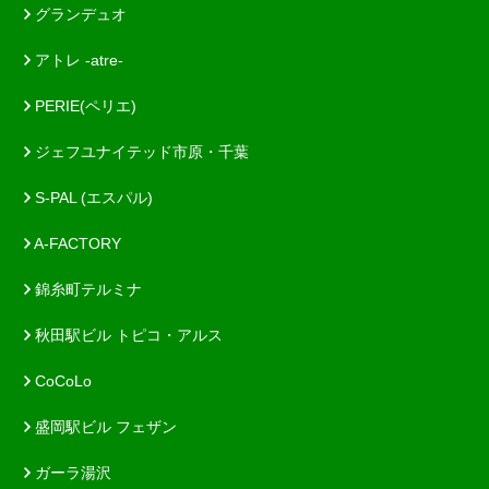
グランデュオ
アトレ -atre-
PERIE(ペリエ)
ジェフユナイテッド市原・千葉
S-PAL (エスパル)
A-FACTORY
錦糸町テルミナ
秋田駅ビル トピコ・アルス
CoCoLo
盛岡駅ビル フェザン
ガーラ湯沢