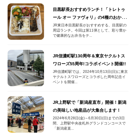
目黒駅長おすすめランチ！「トレトゥ
ール オー ファヴォリ」の4種のおかず
のお弁当
JR東日本目黒駅長がおすすめする、目黒駅の
周辺ランチ。今回は第11弾として、彩り豊か
で健康的なお弁当をテ...
JR信濃町駅130周年＆東京ヤクルトス
ワローズ55周年!コラボイベント開催!!
JR信濃町駅では、2024年10月13日(日)に東京
ヤクルトスワローズとコラボした周年記念イ
ベントを開催...
JR上野駅で「新潟産直市」開催！新潟
の美味しい地産品が大集合します！
2024年6月28日(金)～6月30日(日)までの3日
間、上野駅中央改札外グランドコンコースで
「新潟産直...