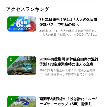
アクセスランキング
7月31日発売！第2回「大人の休日倶
1
楽部パス」で初秋の旅へ
JR東日本では、大人の休日倶楽部会員限定の
「大人の休日倶楽部パス」を2026年7月31日
(金)～9月7日...
2026年お盆期間 新幹線自由席の混雑
2
予測！指定席満席時に使える立席特
急券も解説
2026年8月8日(土)～8月16日(日)のお盆期間
に、新幹線を利用して帰省やおでかけを考え
ている方もい...
南関東2歳戦線の主役は誰だ！ルーキ
3
ーズサマーカップ（SIII）開催 注目