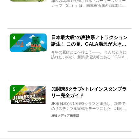
浦和競馬場で開催される「ルーキーズサマー
カップ（SIII）」は、南関東所属の2歳馬によ
る注目の重賞競走（...
日本最大級*の爽快系アトラクション
4
誕生！ この夏、GALA湯沢が大きく
生まれ変わる
今年の夏はどこへ行こう――。 そんなときに
訪れたいのが、新潟県湯沢町にある「GALA湯
沢」。2026年...
J1関東8クラブ×トレインスタンプラ
5
リー完全ガイド
JR東日本がJ1関東8クラブと連携し、鉄道で
のサステナブル観戦をテーマにした「J1関東8
クラブ×トレイン...
JREメディア編集部