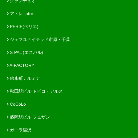
グランデュオ
アトレ -atre-
PERIE(ペリエ)
ジェフユナイテッド市原・千葉
S-PAL (エスパル)
A-FACTORY
錦糸町テルミナ
秋田駅ビル トピコ・アルス
CoCoLo
盛岡駅ビル フェザン
ガーラ湯沢