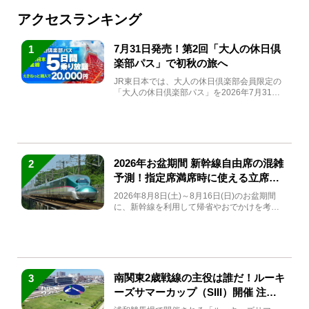
アクセスランキング
7月31日発売！第2回「大人の休日倶
1
楽部パス」で初秋の旅へ
JR東日本では、大人の休日倶楽部会員限定の
「大人の休日倶楽部パス」を2026年7月31日
(金)～9月7日...
2026年お盆期間 新幹線自由席の混雑
2
予測！指定席満席時に使える立席特
急券も解説
2026年8月8日(土)～8月16日(日)のお盆期間
に、新幹線を利用して帰省やおでかけを考え
ている方もい...
南関東2歳戦線の主役は誰だ！ルーキ
3
ーズサマーカップ（SIII）開催 注目
馬と見どころをチェック