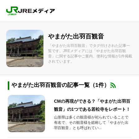
やまがた出羽百観音
「やまがた出羽百観音」でタグ付けされた記事一
覧です。JREメディアには「やまがた出羽百観
音」に関する記事やご案内、便利な情報が1件掲載
されています。
やまがた出羽百観音の記事一覧（1件）
CMの再現ができる？「やまがた出羽百
観音」の1つである若松寺をレポート！
山形県は多くの観音様が祀られていることで
有名で、その観音様を総称して「やまがた出
羽百観音」とも呼ばれてい...