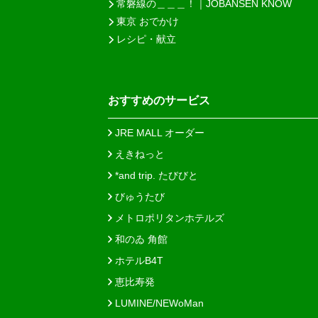
常磐線の＿＿＿！｜JOBANSEN KNOW
東京 おでかけ
レシピ・献立
おすすめのサービス
JRE MALL オーダー
えきねっと
*and trip. たびびと
びゅうたび
メトロポリタンホテルズ
和のゐ 角館
ホテルB4T
恵比寿発
LUMINE/NEWoMan