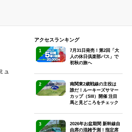
アクセスランキング
7月31日発売！第2回「大
1
人の休日倶楽部パス」で
初秋の旅へ
ミュ
南関東2歳戦線の主役は
2
誰だ！ルーキーズサマー
カップ（SIII）開催 注目
馬と見どころをチェック
2026年お盆期間 新幹線自
3
由席の混雑予測！指定席