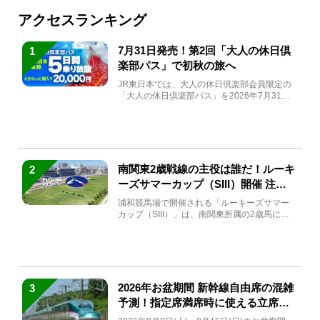
アクセスランキング
7月31日発売！第2回「大人の休日倶
1
楽部パス」で初秋の旅へ
JR東日本では、大人の休日倶楽部会員限定の
「大人の休日倶楽部パス」を2026年7月31日
(金)～9月7日...
南関東2歳戦線の主役は誰だ！ルーキ
2
ーズサマーカップ（SIII）開催 注目
馬と見どころをチェック
浦和競馬場で開催される「ルーキーズサマー
カップ（SIII）」は、南関東所属の2歳馬によ
る注目の重賞競走（...
2026年お盆期間 新幹線自由席の混雑
3
予測！指定席満席時に使える立席特
急券も解説