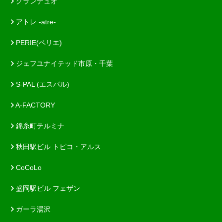
グランデュオ
アトレ -atre-
PERIE(ペリエ)
ジェフユナイテッド市原・千葉
S-PAL (エスパル)
A-FACTORY
錦糸町テルミナ
秋田駅ビル トピコ・アルス
CoCoLo
盛岡駅ビル フェザン
ガーラ湯沢