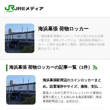
海浜幕張 荷物ロッカー
「海浜幕張 荷物ロッカー」でタグ付けされた記事
一覧です。JREメディアには「海浜幕張 荷物ロッ
カー」に関する記事やご案内、便利な情報が1件掲
載されています。
海浜幕張 荷物ロッカーの記事一覧（1件）
海浜幕張駅周辺のコインロッカーまと
め。設置場所やサイズ、価格、支払い
方法を紹介
幕張メッセや三井アウトレットパーク幕張の
最寄り駅としても知られる海浜幕張駅。海浜
幕張駅周辺には、お出かけ...