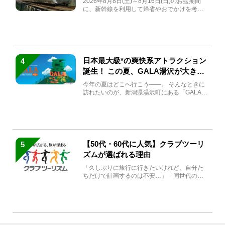
2026年8月8日(土)～8月16日(日)のお盆期間
に、新幹線を利用して帰省やおでかけを考え
ている方もい...
日本最大級*の爽快系アトラクション
4
誕生！ この夏、GALA湯沢が大きく
生まれ変わる
今年の夏はどこへ行こう――。 そんなときに
訪れたいのが、新潟県湯沢町にある「GALA湯
沢」。2026年...
【50代・60代に人気】クラブツーリ
5
ズムが選ばれる理由
「久しぶりに旅行に行きたいけれど、自分た
ちだけで計画するのは不安…」「同世代の方
と気兼ねなく楽しみたい」...