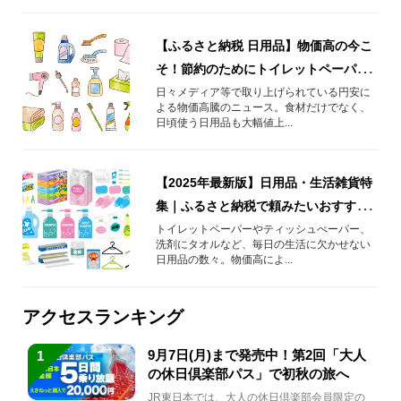
【ふるさと納税 日用品】物価高の今こ
そ！節約のためにトイレットペーパー
やタオルなどを頼もう！
日々メディア等で取り上げられている円安に
よる物価高騰のニュース。食材だけでなく、
日頃使う日用品も大幅値上...
【2025年最新版】日用品・生活雑貨特
集｜ふるさと納税で頼みたいおすすめ
返礼品
トイレットペーパーやティッシュぺーパー、
洗剤にタオルなど、毎日の生活に欠かせない
日用品の数々。物価高によ...
アクセスランキング
9月7日(月)まで発売中！第2回「大人
1
の休日倶楽部パス」で初秋の旅へ
JR東日本では、大人の休日倶楽部会員限定の