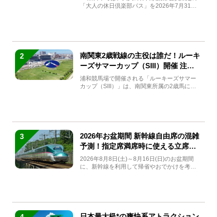
「大人の休日倶楽部パス」を2026年7月31日
(金)～9月7日...
南関東2歳戦線の主役は誰だ！ルーキ
2
ーズサマーカップ（SIII）開催 注目
馬と見どころをチェック
浦和競馬場で開催される「ルーキーズサマー
カップ（SIII）」は、南関東所属の2歳馬によ
る注目の重賞競走（...
2026年お盆期間 新幹線自由席の混雑
3
予測！指定席満席時に使える立席特
急券も解説
2026年8月8日(土)～8月16日(日)のお盆期間
に、新幹線を利用して帰省やおでかけを考え
ている方もい...
日本最大級*の爽快系アトラクション
4