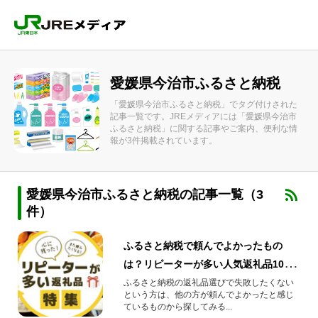
愛媛県今治市ふるさと納税
「愛媛県今治市ふるさと納税」でタグ付けされた
記事一覧です。JREメディアには「愛媛県今治市
ふるさと納税」に関する記事やご案内、便利な情
報が3件掲載されています。
愛媛県今治市ふるさと納税の記事一覧（3
件）
ふるさと納税で頼んでよかったもの
は？リピーターが多い人気返礼品10選
をご紹介
ふるさと納税の返礼品選びで失敗したくない
という方は、他の方が頼んでよかったと感じ
ているものから探してみる...