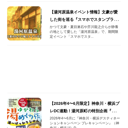
【湯河原温泉イベント情報】文豪が愛
した街を巡る『スマホでスタンプラリ
ー』開催！
かつて文豪・夏目漱石や芥川龍之介らが静養
の地として愛した「湯河原温泉」で、期間限
定イベント「スマホでスタ...
【2026年4〜6月限定】神奈川・横浜プ
レDC連動！湯河原町の特別企画『湯た
び！』
2026年4〜6月に『神奈川・横浜デスティネー
ションキャンペーン プレキャンペーン』（神
奈川・横浜プレD...