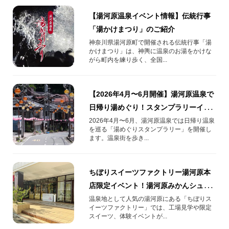
【湯河原温泉イベント情報】伝統行事
「湯かけまつり」のご紹介
神奈川県湯河原町で開催される伝統行事「湯
かけまつり」は、神輿に温泉のお湯をかけな
がら町内を練り歩く、全国...
【2026年4月〜6月開催】湯河原温泉で
日帰り湯めぐり！スタンプラリーイベ
ント情報
2026年4月〜6月、湯河原温泉では日帰り温泉
を巡る「湯めぐりスタンプラリー」を開催し
ます。温泉街を歩き...
ちぼりスイーツファクトリー湯河原本
店限定イベント！湯河原みかんシュー
クリームづくり体験
温泉地として人気の湯河原にある「ちぼりス
イーツファクトリー」では、工場見学や限定
スイーツ、体験イベントが...