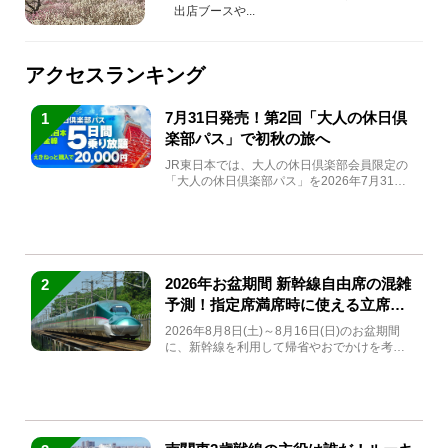
出店ブースや...
アクセスランキング
7月31日発売！第2回「大人の休日倶
1
楽部パス」で初秋の旅へ
JR東日本では、大人の休日倶楽部会員限定の
「大人の休日倶楽部パス」を2026年7月31日
(金)～9月7日...
2026年お盆期間 新幹線自由席の混雑
2
予測！指定席満席時に使える立席特
急券も解説
2026年8月8日(土)～8月16日(日)のお盆期間
に、新幹線を利用して帰省やおでかけを考え
ている方もい...