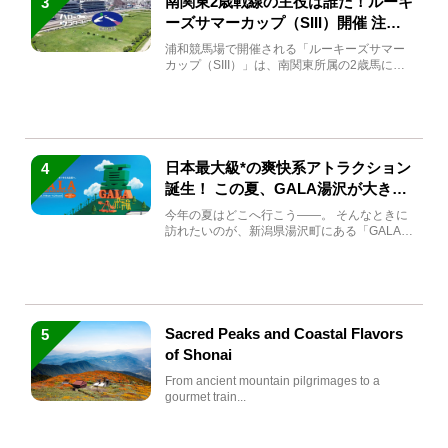
南関東2歳戦線の主役は誰だ！ルーキ
3
ーズサマーカップ（SIII）開催 注目
馬と見どころをチェック
浦和競馬場で開催される「ルーキーズサマー
カップ（SIII）」は、南関東所属の2歳馬によ
る注目の重賞競走（...
日本最大級*の爽快系アトラクション
4
誕生！ この夏、GALA湯沢が大きく
生まれ変わる
今年の夏はどこへ行こう――。 そんなときに
訪れたいのが、新潟県湯沢町にある「GALA湯
沢」。2026年...
Sacred Peaks and Coastal Flavors
5
of Shonai
From ancient mountain pilgrimages to a
gourmet train...