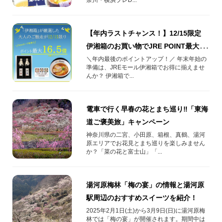
【年内ラストチャンス！】12/15限定
伊湘箱のお買い物でJRE POINT最大
16.5倍！
＼年内最後のポイントアップ！／ 年末年始の
準備は、JREモール伊湘箱でお得に揃えませ
んか？ 伊湘箱で...
電車で行く早春の花とまち巡り‼「東海
道ご褒美旅」キャンペーン
神奈川県の二宮、小田原、箱根、真鶴、湯河
原エリアでお花見とまち巡りを楽しみません
か？「菜の花と富士山」「...
湯河原梅林「梅の宴」の情報と湯河原
駅周辺のおすすめスイーツを紹介！
2025年2月1日(土)から3月9日(日)に湯河原梅
林では「梅の宴」が開催されます。期間中は