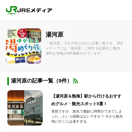
湯河原
「湯河原」でタグ付けされた記事一覧です。JRE
メディアには「湯河原」に関する記事やご案内、
便利な情報が9件掲載されています。
湯河原の記事一覧（9件）
【湯河原＆熱海】駅から行けるおすす
めグルメ・観光スポット5選！
突然ですが、旅先で微妙に時間ができてしま
った…という経験はないですか？ 今から観光
地に行くには遠すぎる...