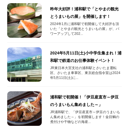
昨年大好評！浦和駅で「とやまの観光
とうまいもの展」を開催します！
2024年1月に浦和駅で初開催して大好評を頂
いた「とやまの観光とうまいもの展」が、パ
ワーアップして202...
2024年5月11日(土)小中学生集まれ！浦
和駅で鉄道のお仕事体験イベント！
JR東日本大宮支社の浦和駅とさいたま運転
区、さいたま車掌区、東京総合指令室は2024
年5月11日(土)に...
浦和駅で初開催！「伊豆産直市～伊豆
のうまいもん集めました～」
JR浦和駅で、「伊豆産直市～伊豆のうまいも
ん集めました～」を初開催します！金目鯛の
煮付けや干物などの海産...