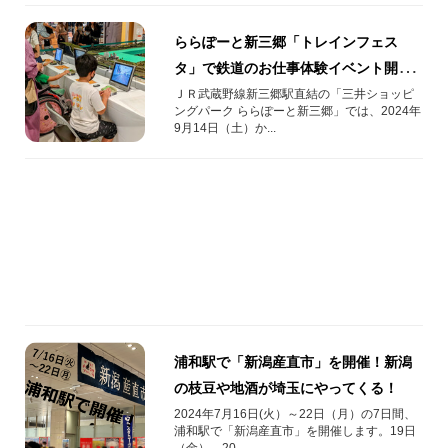
ららぽーと新三郷「トレインフェス
タ」で鉄道のお仕事体験イベント開
催！
ＪＲ武蔵野線新三郷駅直結の「三井ショッピ
ングパーク ららぽーと新三郷」では、2024年
9月14日（土）か...
浦和駅で「新潟産直市」を開催！新潟
の枝豆や地酒が埼玉にやってくる！
2024年7月16日(火）～22日（月）の7日間、
浦和駅で「新潟産直市」を開催します。19日
（金）、20...