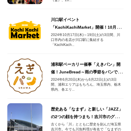
川口駅イベント
「KachiKachiMarket」開催！10月17
日(木)～19日(土)
2024年10月17日(木)～19日(土)の3日間、川
口市内の名店が川口駅に集結する
「KachiKach...
浦和駅ベーカリー催事「えきパン」開
催！JuneBread～雨の季節をパンで彩
る3日間～
2024年6月20日(木)から6月22日(土)の3日
間、浦和エリアはもちろん、埼玉県内、栃木
県内、各エリ...
歴史ある「なまず」と新しい「JAZZ」
の2つの顔を持つまち！吉川市のグルメ
をご紹介！
古くから「川」とともに歴史を刻んだ埼玉県
吉川市。今でも川魚料理が有名で「なまずの