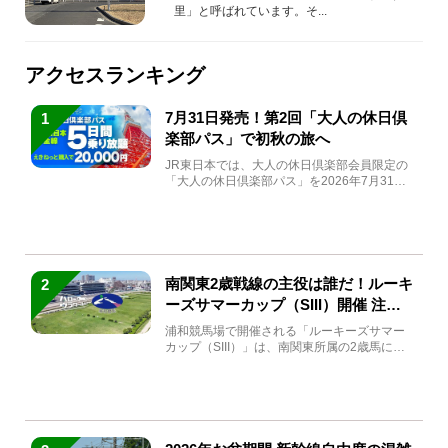
里」と呼ばれています。そ...
アクセスランキング
7月31日発売！第2回「大人の休日倶
1
楽部パス」で初秋の旅へ
JR東日本では、大人の休日倶楽部会員限定の
「大人の休日倶楽部パス」を2026年7月31日
(金)～9月7日...
南関東2歳戦線の主役は誰だ！ルーキ
2
ーズサマーカップ（SIII）開催 注目
馬と見どころをチェック
浦和競馬場で開催される「ルーキーズサマー
カップ（SIII）」は、南関東所属の2歳馬によ
る注目の重賞競走（...