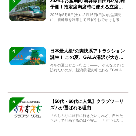
2026年お盆期間 新幹線自由席の混雑
3
予測！指定席満席時に使える立席特
急券も解説
2026年8月8日(土)～8月16日(日)のお盆期間
に、新幹線を利用して帰省やおでかけを考え
ている方もい...
日本最大級*の爽快系アトラクション
4
誕生！ この夏、GALA湯沢が大きく
生まれ変わる
今年の夏はどこへ行こう――。 そんなときに
訪れたいのが、新潟県湯沢町にある「GALA湯
沢」。2026年...
【50代・60代に人気】クラブツーリ
5
ズムが選ばれる理由
「久しぶりに旅行に行きたいけれど、自分た
ちだけで計画するのは不安…」「同世代の方
と気兼ねなく楽しみたい」...