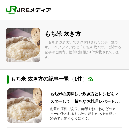
もち米 炊き方
「もち米 炊き方」でタグ付けされた記事一覧で
す。JREメディアには「もち米 炊き方」に関する
記事やご案内、便利な情報が1件掲載されていま
す。
もち米 炊き方の記事一覧（1件）
もち米の美味しい炊き方とレシピをマ
スターして、新たなお料理レパートリ
ーを増やしませんか？
お餅の原料であり、赤飯やおこわなどのメニ
ューに使われるもち米。粘りのある食感で、
冷めても硬くなりにくく、...