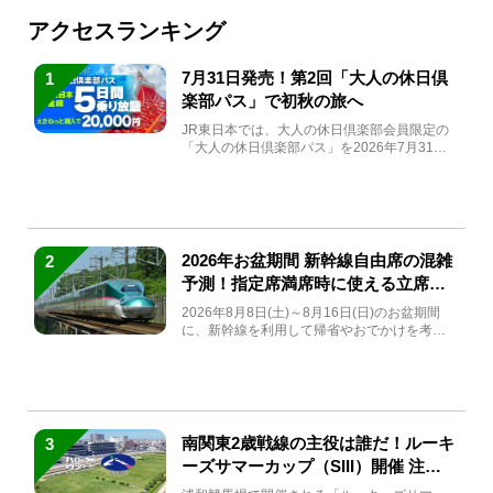
アクセスランキング
7月31日発売！第2回「大人の休日倶
1
楽部パス」で初秋の旅へ
JR東日本では、大人の休日倶楽部会員限定の
「大人の休日倶楽部パス」を2026年7月31日
(金)～9月7日...
2026年お盆期間 新幹線自由席の混雑
2
予測！指定席満席時に使える立席特
急券も解説
2026年8月8日(土)～8月16日(日)のお盆期間
に、新幹線を利用して帰省やおでかけを考え
ている方もい...
南関東2歳戦線の主役は誰だ！ルーキ
3
ーズサマーカップ（SIII）開催 注目
馬と見どころをチェック