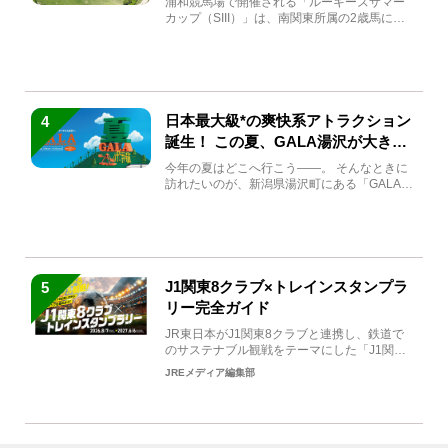
浦和競馬場で開催される「ルーキーズサマー
カップ（SIII）」は、南関東所属の2歳馬によ
る注目の重賞競走（...
日本最大級*の爽快系アトラクション
4
誕生！ この夏、GALA湯沢が大きく
生まれ変わる
今年の夏はどこへ行こう――。 そんなときに
訪れたいのが、新潟県湯沢町にある「GALA湯
沢」。2026年...
J1関東8クラブ×トレインスタンプラ
5
リー完全ガイド
JR東日本がJ1関東8クラブと連携し、鉄道で
のサステナブル観戦をテーマにした「J1関東8
クラブ×トレイン...
JREメディア編集部