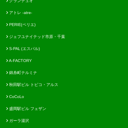
グランデュオ
アトレ -atre-
PERIE(ペリエ)
ジェフユナイテッド市原・千葉
S-PAL (エスパル)
A-FACTORY
錦糸町テルミナ
秋田駅ビル トピコ・アルス
CoCoLo
盛岡駅ビル フェザン
ガーラ湯沢