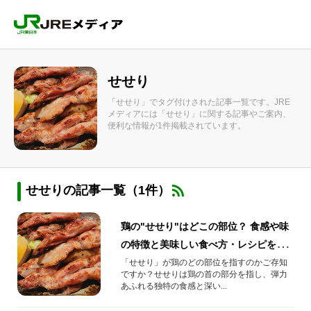
せせり
「せせり」でタグ付けされた記事一覧です。JRE
メディアには「せせり」に関する記事やご案内、
便利な情報が1件掲載されています。
せせりの記事一覧（1件）
鶏の"せせり"はどこの部位？ 食感や味
の特徴と美味しい食べ方・レシピをご
紹介！
「せせり」が鶏のどの部位を指すのかご存知
ですか？せせりは鶏の首の部分を指し、弾力
あふれる独特の食感と深い...