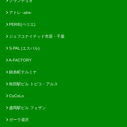
グランデュオ
アトレ -atre-
PERIE(ペリエ)
ジェフユナイテッド市原・千葉
S-PAL (エスパル)
A-FACTORY
錦糸町テルミナ
秋田駅ビル トピコ・アルス
CoCoLo
盛岡駅ビル フェザン
ガーラ湯沢