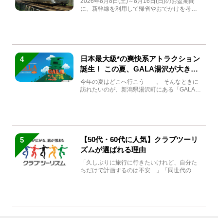
2026年8月8日(土)～8月16日(日)のお盆期間
に、新幹線を利用して帰省やおでかけを考え
ている方もい...
日本最大級*の爽快系アトラクション
4
誕生！ この夏、GALA湯沢が大きく
生まれ変わる
今年の夏はどこへ行こう――。 そんなときに
訪れたいのが、新潟県湯沢町にある「GALA湯
沢」。2026年...
【50代・60代に人気】クラブツーリ
5
ズムが選ばれる理由
「久しぶりに旅行に行きたいけれど、自分た
ちだけで計画するのは不安…」「同世代の方
と気兼ねなく楽しみたい」...