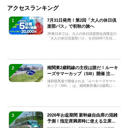
アクセスランキング
7月31日発売！第2回「大人の休日倶
1
楽部パス」で初秋の旅へ
JR東日本では、大人の休日倶楽部会員限定の
「大人の休日倶楽部パス」を2026年7月31日
(金)～9月7日...
南関東2歳戦線の主役は誰だ！ルーキ
2
ーズサマーカップ（SIII）開催 注目
馬と見どころをチェック
浦和競馬場で開催される「ルーキーズサマー
カップ（SIII）」は、南関東所属の2歳馬によ
る注目の重賞競走（...
2026年お盆期間 新幹線自由席の混雑
3
予測！指定席満席時に使える立席特
急券も解説