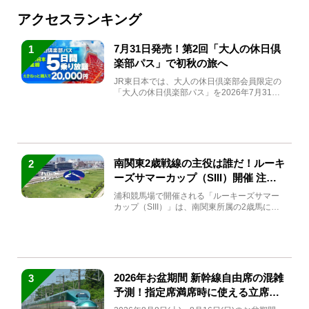
アクセスランキング
7月31日発売！第2回「大人の休日倶
1
楽部パス」で初秋の旅へ
JR東日本では、大人の休日倶楽部会員限定の
「大人の休日倶楽部パス」を2026年7月31日
(金)～9月7日...
南関東2歳戦線の主役は誰だ！ルーキ
2
ーズサマーカップ（SIII）開催 注目
馬と見どころをチェック
浦和競馬場で開催される「ルーキーズサマー
カップ（SIII）」は、南関東所属の2歳馬によ
る注目の重賞競走（...
2026年お盆期間 新幹線自由席の混雑
3
予測！指定席満席時に使える立席特
急券も解説