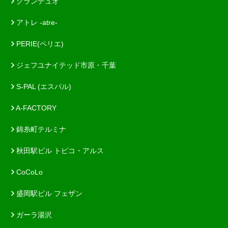
グランデュオ
アトレ -atre-
PERIE(ペリエ)
ジェフユナイテッド市原・千葉
S-PAL (エスパル)
A-FACTORY
錦糸町テルミナ
秋田駅ビル トピコ・アルス
CoCoLo
盛岡駅ビル フェザン
ガーラ湯沢