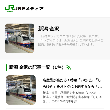
新潟 金沢
「新潟 金沢」でタグ付けされた記事一覧です。
JREメディアには「新潟 金沢」に関する記事やご
案内、便利な情報が1件掲載されています。
新潟 金沢の記事一覧（1件）
名産品が当たる！特急「いなほ」「し
らゆき」をおトクに予約するなら「え
きねっと」！
新潟～酒田・秋田間を走る特急「いなほ」、
新潟～上越妙高・新井間を走る特急「しらゆ
き」。この2つの列車をお...