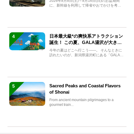
2026年8月8日(土)～8月16日(日)のお盆期間
に、新幹線を利用して帰省やおでかけを考え
ている方もい...
日本最大級*の爽快系アトラクション
4
誕生！ この夏、GALA湯沢が大きく
生まれ変わる
今年の夏はどこへ行こう――。 そんなときに
訪れたいのが、新潟県湯沢町にある「GALA湯
沢」。2026年...
Sacred Peaks and Coastal Flavors
5
of Shonai
From ancient mountain pilgrimages to a
gourmet train...