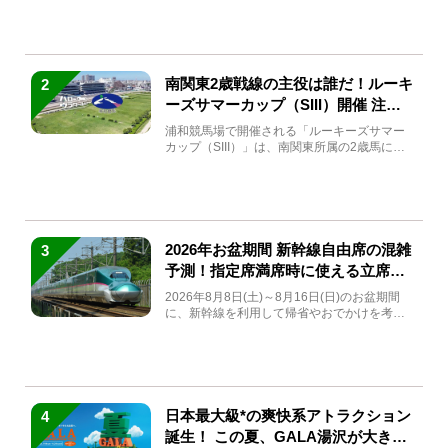
南関東2歳戦線の主役は誰だ！ルーキ
2
ーズサマーカップ（SIII）開催 注目
馬と見どころをチェック
浦和競馬場で開催される「ルーキーズサマー
カップ（SIII）」は、南関東所属の2歳馬によ
る注目の重賞競走（...
2026年お盆期間 新幹線自由席の混雑
3
予測！指定席満席時に使える立席特
急券も解説
2026年8月8日(土)～8月16日(日)のお盆期間
に、新幹線を利用して帰省やおでかけを考え
ている方もい...
日本最大級*の爽快系アトラクション
4
誕生！ この夏、GALA湯沢が大きく