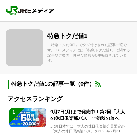
特急トクだ値1
「特急トクだ値1」でタグ付けされた記事一覧で
す。JREメディアには「特急トクだ値1」に関する
記事やご案内、便利な情報が0件掲載されていま
す。
特急トクだ値1の記事一覧（0件）
アクセスランキング
9月7日(月)まで発売中！第2回「大人
1
の休日倶楽部パス」で初秋の旅へ
JR東日本では、大人の休日倶楽部会員限定の
「大人の休日倶楽部パス」を2026年7月31日
(金)～9月7日...