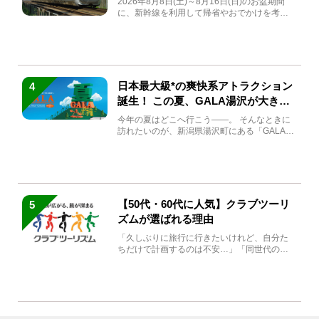
2026年8月8日(土)～8月16日(日)のお盆期間
に、新幹線を利用して帰省やおでかけを考え
ている方もい...
日本最大級*の爽快系アトラクション
4
誕生！ この夏、GALA湯沢が大きく
生まれ変わる
今年の夏はどこへ行こう――。 そんなときに
訪れたいのが、新潟県湯沢町にある「GALA湯
沢」。2026年...
【50代・60代に人気】クラブツーリ
5
ズムが選ばれる理由
「久しぶりに旅行に行きたいけれど、自分た
ちだけで計画するのは不安…」「同世代の方
と気兼ねなく楽しみたい」...