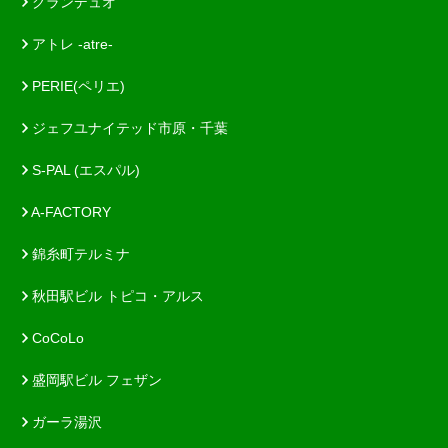
グランデュオ
アトレ -atre-
PERIE(ペリエ)
ジェフユナイテッド市原・千葉
S-PAL (エスパル)
A-FACTORY
錦糸町テルミナ
秋田駅ビル トピコ・アルス
CoCoLo
盛岡駅ビル フェザン
ガーラ湯沢