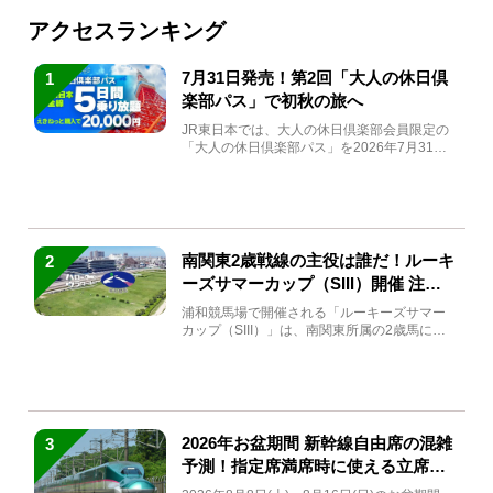
アクセスランキング
7月31日発売！第2回「大人の休日倶
1
楽部パス」で初秋の旅へ
JR東日本では、大人の休日倶楽部会員限定の
「大人の休日倶楽部パス」を2026年7月31日
(金)～9月7日...
南関東2歳戦線の主役は誰だ！ルーキ
2
ーズサマーカップ（SIII）開催 注目
馬と見どころをチェック
浦和競馬場で開催される「ルーキーズサマー
カップ（SIII）」は、南関東所属の2歳馬によ
る注目の重賞競走（...
2026年お盆期間 新幹線自由席の混雑
3
予測！指定席満席時に使える立席特
急券も解説