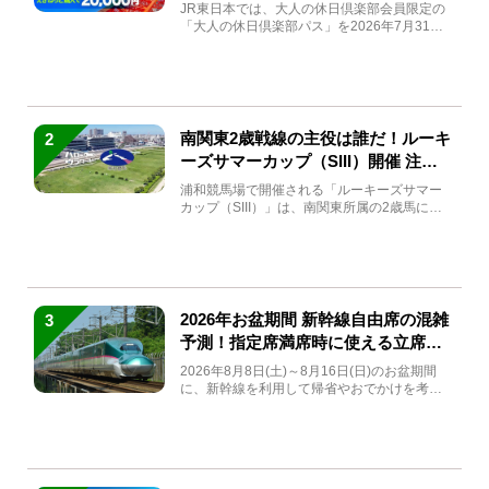
JR東日本では、大人の休日倶楽部会員限定の
「大人の休日倶楽部パス」を2026年7月31日
(金)～9月7日...
南関東2歳戦線の主役は誰だ！ルーキ
2
ーズサマーカップ（SIII）開催 注目
馬と見どころをチェック
浦和競馬場で開催される「ルーキーズサマー
カップ（SIII）」は、南関東所属の2歳馬によ
る注目の重賞競走（...
2026年お盆期間 新幹線自由席の混雑
3
予測！指定席満席時に使える立席特
急券も解説
2026年8月8日(土)～8月16日(日)のお盆期間
に、新幹線を利用して帰省やおでかけを考え
ている方もい...