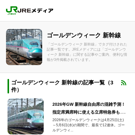
ゴールデンウィーク 新幹線
「ゴールデンウィーク 新幹線」でタグ付けされた
記事一覧です。JREメディアには「ゴールデンウ
ィーク 新幹線」に関する記事やご案内、便利な情
報が3件掲載されています。
ゴールデンウィーク 新幹線の記事一覧（3
件）
2026年GW 新幹線自由席の混雑予測！
指定席満席時に使える立席特急券も解
説
2026年のゴールデンウィークは4月25日(土)
～5月6日(水)の期間で、最長で12連休。ゴー
ルデンウィ...