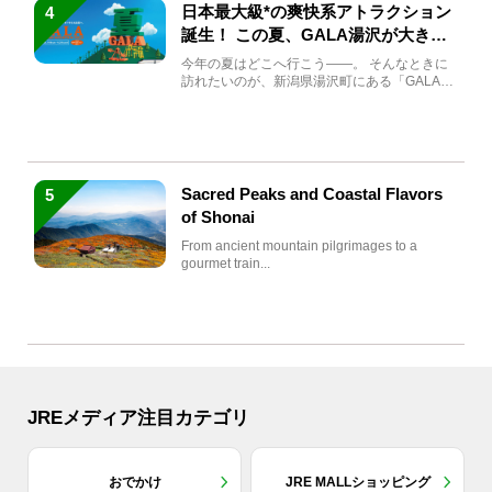
日本最大級*の爽快系アトラクション
4
誕生！ この夏、GALA湯沢が大きく
生まれ変わる
今年の夏はどこへ行こう――。 そんなときに
訪れたいのが、新潟県湯沢町にある「GALA湯
沢」。2026年...
Sacred Peaks and Coastal Flavors
5
of Shonai
From ancient mountain pilgrimages to a
gourmet train...
JREメディア注目カテゴリ
おでかけ
JRE MALLショッピング