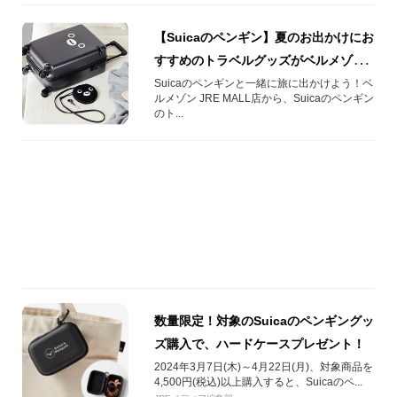
【Suicaのペンギン】夏のお出かけにお
すすめのトラベルグッズがベルメゾン
JRE MALL店で発売！
Suicaのペンギンと一緒に旅に出かけよう！ベ
ルメゾン JRE MALL店から、Suicaのペンギン
のト...
数量限定！対象のSuicaのペンギングッ
ズ購入で、ハードケースプレゼント！
2024年3月7日(木)～4月22日(月)、対象商品を
4,500円(税込)以上購入すると、Suicaのペ...