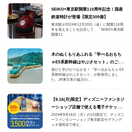
SEIKO×東京駅開業110周年記念！国産
鉄道時計が登場【限定300個】
東京駅が2024年12月20日（金）に開業110周
年を迎えることを記念して、「SEIKO×東京駅
開業11...
木のぬくもりあふれる「学べるおもち
ゃE5系新幹線はやぶさセット」のご紹
介
遊びと学びがつながる！「学べるおもちゃ E5
系新幹線はやぶさセット」が新発売しまし
た。JR東日本の協力の...
【9.16(月)限定】ディズニーファンタジ
ーショップ店舗で使える電子チケット
発売！
2024年9月16日（月）の1日限定で、ディズニ
ーファンタジーショップ東京駅店やグランデ
ュオ蒲田店で使え...