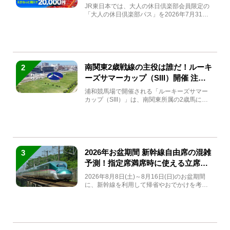
JR東日本では、大人の休日倶楽部会員限定の
「大人の休日倶楽部パス」を2026年7月31日
(金)～9月7日...
南関東2歳戦線の主役は誰だ！ルーキ
2
ーズサマーカップ（SIII）開催 注目
馬と見どころをチェック
浦和競馬場で開催される「ルーキーズサマー
カップ（SIII）」は、南関東所属の2歳馬によ
る注目の重賞競走（...
2026年お盆期間 新幹線自由席の混雑
3
予測！指定席満席時に使える立席特
急券も解説
2026年8月8日(土)～8月16日(日)のお盆期間
に、新幹線を利用して帰省やおでかけを考え
ている方もい...