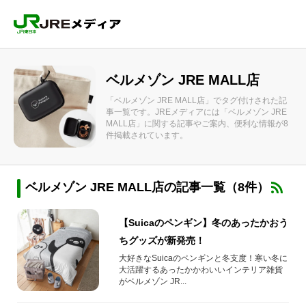
ベルメゾン JRE MALL店
「ベルメゾン JRE MALL店」でタグ付けされた記
事一覧です。JREメディアには「ベルメゾン JRE
MALL店」に関する記事やご案内、便利な情報が8
件掲載されています。
ベルメゾン JRE MALL店の記事一覧（8件）
【Suicaのペンギン】冬のあったかおう
ちグッズが新発売！
大好きなSuicaのペンギンと冬支度！寒い冬に
大活躍するあったかかわいいインテリア雑貨
がベルメゾン JR...