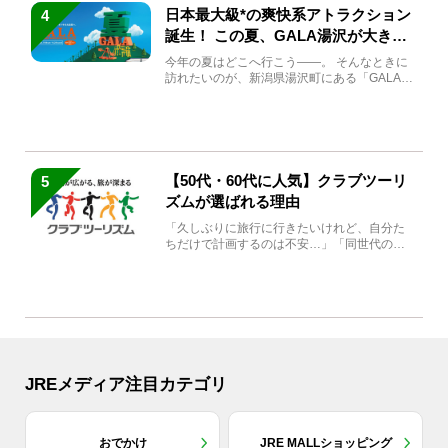
日本最大級*の爽快系アトラクション
4
誕生！ この夏、GALA湯沢が大きく
生まれ変わる
今年の夏はどこへ行こう――。 そんなときに
訪れたいのが、新潟県湯沢町にある「GALA湯
沢」。2026年...
【50代・60代に人気】クラブツーリ
5
ズムが選ばれる理由
「久しぶりに旅行に行きたいけれど、自分た
ちだけで計画するのは不安…」「同世代の方
と気兼ねなく楽しみたい」...
JREメディア注目カテゴリ
おでかけ
JRE MALLショッピング