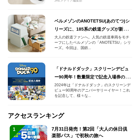
JREメディア編集部
ベルメゾンのANOTETSU(あのてつ)シ
リーズに、185系の鉄道グッズが新登
場！
大人の鉄道ファンへ。人気の鉄道車両をモチ
ーフにしたベルメゾンの「ANOTETSU」シリ
ーズ。今回は、国鉄...
「ドナルドダック」スクリーンデビュ
ー90周年！数量限定で記念入場券の予
約受付中
2024年は「ドナルドダック」のスクリーンデ
ビュー90周年のアニバーサリーイヤー！これ
を記念して、様々な...
アクセスランキング
7月31日発売！第2回「大人の休日倶
1
楽部パス」で初秋の旅へ