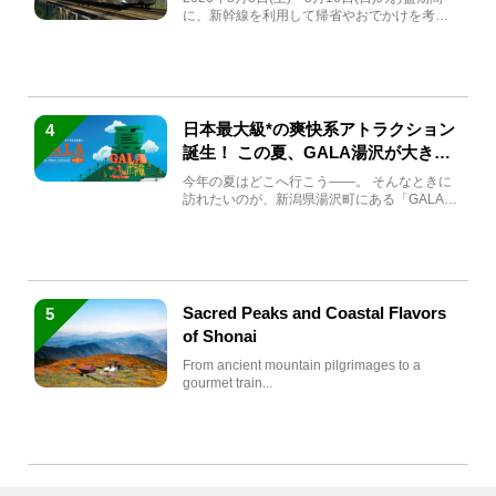
に、新幹線を利用して帰省やおでかけを考え
ている方もい...
日本最大級*の爽快系アトラクション
4
誕生！ この夏、GALA湯沢が大きく
生まれ変わる
今年の夏はどこへ行こう――。 そんなときに
訪れたいのが、新潟県湯沢町にある「GALA湯
沢」。2026年...
Sacred Peaks and Coastal Flavors
5
of Shonai
From ancient mountain pilgrimages to a
gourmet train...