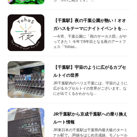
【千葉駅】夜の千葉公園が熱い！オオ
ガハスをテーマにナイトイベントを開
催
―今宵、千葉公園に「雨のサーカス団」がや
ってきた！ 今年で8年目となる夜のアートフ
ェス「Yohas...
【千葉駅】宇宙のように広がるカプセ
ルトイの世界
JR千葉駅内のペリエ千葉には、宇宙のように
広がるカプセルトイの世界がございます。な
にが出てくるかわからな...
JR千葉駅から京成千葉駅への乗り換え
ルート情報
JR東日本の千葉駅は千葉県内最大級のターミ
ナル駅で。JR線をはじめ京成線、モノレール