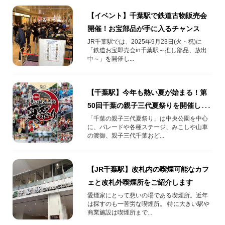
【イベント】千葉駅で鉄道古物販売会
開催！お宝部品が手に入るチャンス
JR千葉駅では、2025年9月23日(火・祝)に
「鉄道お宝即売会in千葉駅～推し部品、放出
中～」を開催し...
【千葉駅】今年も熱い夏が始まる！第
50回千葉の親子三代夏祭りを開催しま
す！
「千葉の親子三代夏祭り」は中央公園を中心
に、パレードや各種ステージ、みこしや山車
の渡御、親子三代千葉おど...
【JR千葉駅】改札内の喫煙可能なカフ
ェと改札外喫煙所をご紹介します
愛煙家にとって憩いの場である喫煙所。近年
は探すのも一苦労な喫煙所。 特に大きい駅や
商業施設は喫煙所まで...