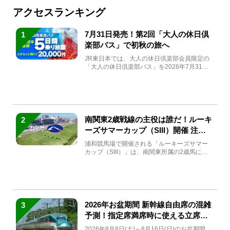
アクセスランキング
7月31日発売！第2回「大人の休日倶
1
楽部パス」で初秋の旅へ
JR東日本では、大人の休日倶楽部会員限定の
「大人の休日倶楽部パス」を2026年7月31日
(金)～9月7日...
南関東2歳戦線の主役は誰だ！ルーキ
2
ーズサマーカップ（SIII）開催 注目
馬と見どころをチェック
浦和競馬場で開催される「ルーキーズサマー
カップ（SIII）」は、南関東所属の2歳馬によ
る注目の重賞競走（...
2026年お盆期間 新幹線自由席の混雑
3
予測！指定席満席時に使える立席特
急券も解説
2026年8月8日(土)～8月16日(日)のお盆期間