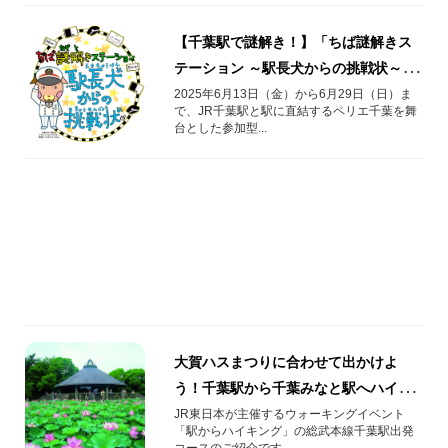
【千葉駅で謎解き！】「ちば謎解きス
テーション ～駅長犬からの挑戦状～」
開催します！
2025年6月13日（金）から6月29日（日）ま
で、JR千葉駅と駅に直結するペリエ千葉を舞
台とした参加型...
大賀ハスまつりに合わせて出かけよ
う！千葉駅から千葉みなと駅へハイキ
ング♪
JR東日本が主催するウォーキングイベント
「駅からハイキング」の総武本線千葉駅出発
コースのご紹介です。 ...