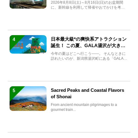
急券も解説
2026年8月8日(土)～8月16日(日)のお盆期間
に、新幹線を利用して帰省やおでかけを考え
ている方もい...
日本最大級*の爽快系アトラクション
4
誕生！ この夏、GALA湯沢が大きく
生まれ変わる
今年の夏はどこへ行こう――。 そんなときに
訪れたいのが、新潟県湯沢町にある「GALA湯
沢」。2026年...
Sacred Peaks and Coastal Flavors
5
of Shonai
From ancient mountain pilgrimages to a
gourmet train...