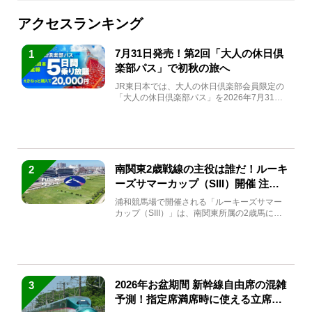
アクセスランキング
7月31日発売！第2回「大人の休日倶
1
楽部パス」で初秋の旅へ
JR東日本では、大人の休日倶楽部会員限定の
「大人の休日倶楽部パス」を2026年7月31日
(金)～9月7日...
南関東2歳戦線の主役は誰だ！ルーキ
2
ーズサマーカップ（SIII）開催 注目
馬と見どころをチェック
浦和競馬場で開催される「ルーキーズサマー
カップ（SIII）」は、南関東所属の2歳馬によ
る注目の重賞競走（...
2026年お盆期間 新幹線自由席の混雑
3
予測！指定席満席時に使える立席特