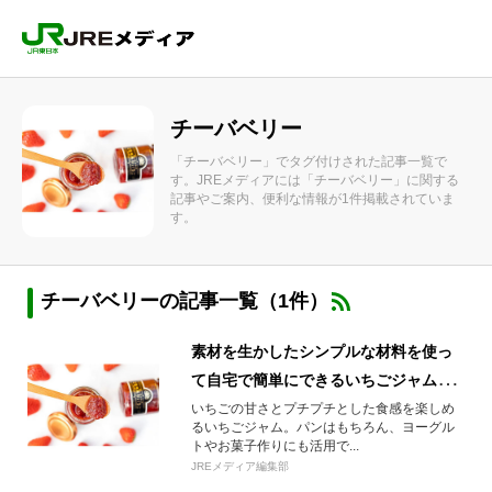
チーバベリー
「チーバベリー」でタグ付けされた記事一覧で
す。JREメディアには「チーバベリー」に関する
記事やご案内、便利な情報が1件掲載されていま
す。
チーバベリーの記事一覧（1件）
素材を生かしたシンプルな材料を使っ
て自宅で簡単にできるいちごジャムの
レシピ
いちごの甘さとプチプチとした食感を楽しめ
るいちごジャム。パンはもちろん、ヨーグル
トやお菓子作りにも活用で...
JREメディア編集部