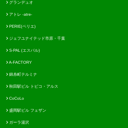
グランデュオ
アトレ -atre-
PERIE(ペリエ)
ジェフユナイテッド市原・千葉
S-PAL (エスパル)
A-FACTORY
錦糸町テルミナ
秋田駅ビル トピコ・アルス
CoCoLo
盛岡駅ビル フェザン
ガーラ湯沢