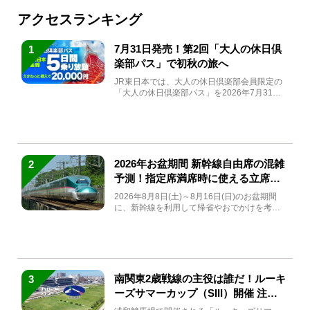
アクセスランキング
7月31日発売！第2回「大人の休日倶
1
楽部パス」で初秋の旅へ
JR東日本では、大人の休日倶楽部会員限定の
「大人の休日倶楽部パス」を2026年7月31日
(金)～9月7日...
2026年お盆期間 新幹線自由席の混雑
2
予測！指定席満席時に使える立席特
急券も解説
2026年8月8日(土)～8月16日(日)のお盆期間
に、新幹線を利用して帰省やおでかけを考え
ている方もい...
南関東2歳戦線の主役は誰だ！ルーキ
3
ーズサマーカップ（SIII）開催 注目
馬と見どころをチェック