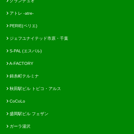
グランデュオ
アトレ -atre-
PERIE(ペリエ)
ジェフユナイテッド市原・千葉
S-PAL (エスパル)
A-FACTORY
錦糸町テルミナ
秋田駅ビル トピコ・アルス
CoCoLo
盛岡駅ビル フェザン
ガーラ湯沢