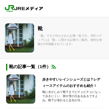
靴
「靴」でタグ付けされた記事一覧です。JREメデ
ィアには「靴」に関する記事やご案内、便利な情
報が1件掲載されています。
靴の記事一覧（1件）
歩きやすいレインシューズとは？レデ
ィースアイテムのおすすめも紹介！
靴に水がしみて靴下までビチョビチョになっ
て歩きにくい、雨や雪の日あるあるですよ
ね。靴下が濡れると足先が冷...