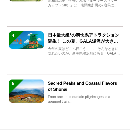
浦和競馬場で開催される「ルーキーズサマー
カップ（SIII）」は、南関東所属の2歳馬によ
る注目の重賞競走（...
日本最大級*の爽快系アトラクション
4
誕生！ この夏、GALA湯沢が大きく
生まれ変わる
今年の夏はどこへ行こう――。 そんなときに
訪れたいのが、新潟県湯沢町にある「GALA湯
沢」。2026年...
Sacred Peaks and Coastal Flavors
5
of Shonai
From ancient mountain pilgrimages to a
gourmet train...