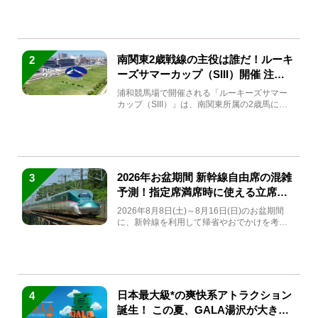
南関東2歳戦線の主役は誰だ！ルーキ
2
ーズサマーカップ（SIII）開催 注目
馬と見どころをチェック
浦和競馬場で開催される「ルーキーズサマー
カップ（SIII）」は、南関東所属の2歳馬によ
る注目の重賞競走（...
2026年お盆期間 新幹線自由席の混雑
3
予測！指定席満席時に使える立席特
急券も解説
2026年8月8日(土)～8月16日(日)のお盆期間
に、新幹線を利用して帰省やおでかけを考え
ている方もい...
日本最大級*の爽快系アトラクション
4
誕生！ この夏、GALA湯沢が大きく