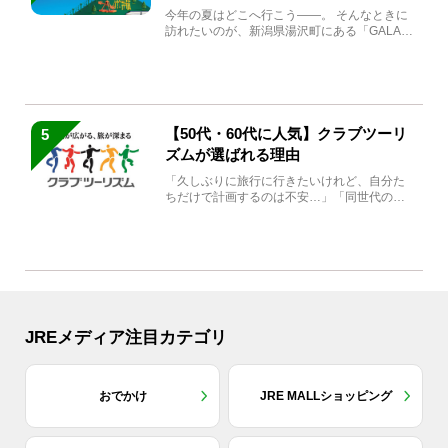
生まれ変わる
今年の夏はどこへ行こう――。 そんなときに
訪れたいのが、新潟県湯沢町にある「GALA湯
沢」。2026年...
【50代・60代に人気】クラブツーリ
5
ズムが選ばれる理由
「久しぶりに旅行に行きたいけれど、自分た
ちだけで計画するのは不安…」「同世代の方
と気兼ねなく楽しみたい」...
JREメディア注目カテゴリ
おでかけ
JRE MALLショッピング