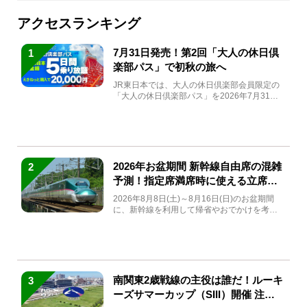
アクセスランキング
7月31日発売！第2回「大人の休日倶
1
楽部パス」で初秋の旅へ
JR東日本では、大人の休日倶楽部会員限定の
「大人の休日倶楽部パス」を2026年7月31日
(金)～9月7日...
2026年お盆期間 新幹線自由席の混雑
2
予測！指定席満席時に使える立席特
急券も解説
2026年8月8日(土)～8月16日(日)のお盆期間
に、新幹線を利用して帰省やおでかけを考え
ている方もい...
南関東2歳戦線の主役は誰だ！ルーキ
3
ーズサマーカップ（SIII）開催 注目