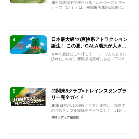
馬と見どころをチェック
浦和競馬場で開催される「ルーキーズサマー
カップ（SIII）」は、南関東所属の2歳馬によ
る注目の重賞競走（...
日本最大級*の爽快系アトラクション
4
誕生！ この夏、GALA湯沢が大きく
生まれ変わる
今年の夏はどこへ行こう――。 そんなときに
訪れたいのが、新潟県湯沢町にある「GALA湯
沢」。2026年...
J1関東8クラブ×トレインスタンプラ
5
リー完全ガイド
JR東日本がJ1関東8クラブと連携し、鉄道で
のサステナブル観戦をテーマにした「J1関東8
クラブ×トレイン...
JREメディア編集部