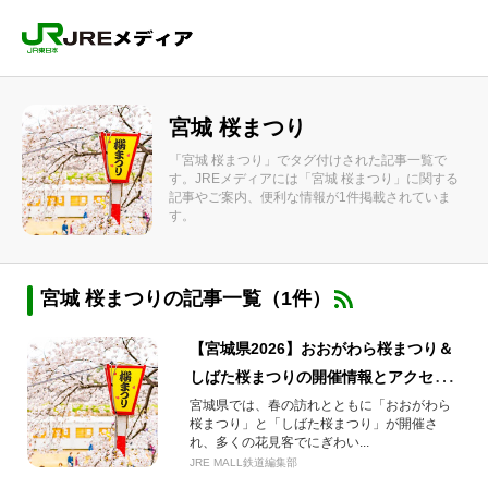
宮城 桜まつり
「宮城 桜まつり」でタグ付けされた記事一覧で
す。JREメディアには「宮城 桜まつり」に関する
記事やご案内、便利な情報が1件掲載されていま
す。
宮城 桜まつりの記事一覧（1件）
【宮城県2026】おおがわら桜まつり＆
しばた桜まつりの開催情報とアクセス
ガイド
宮城県では、春の訪れとともに「おおがわら
桜まつり」と「しばた桜まつり」が開催さ
れ、多くの花見客でにぎわい...
JRE MALL鉄道編集部