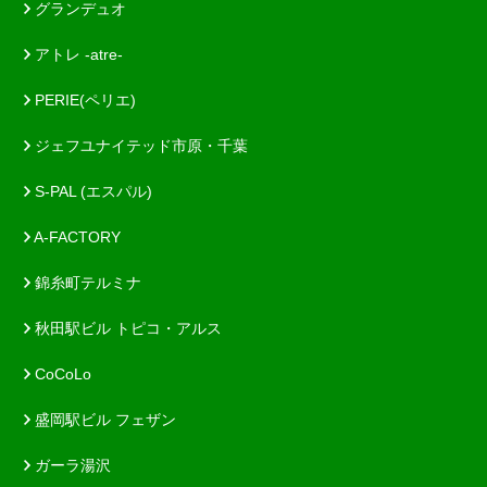
グランデュオ
アトレ -atre-
PERIE(ペリエ)
ジェフユナイテッド市原・千葉
S-PAL (エスパル)
A-FACTORY
錦糸町テルミナ
秋田駅ビル トピコ・アルス
CoCoLo
盛岡駅ビル フェザン
ガーラ湯沢