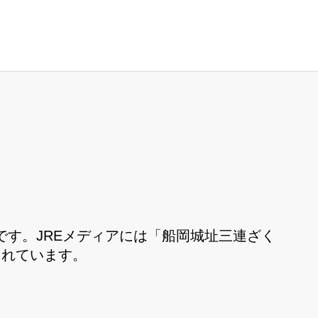
す。JREメディアには「船岡城址三連ざく
されています。