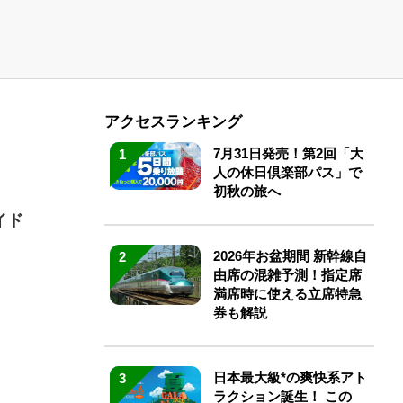
アクセスランキング
7月31日発売！第2回「大
1
人の休日倶楽部パス」で
初秋の旅へ
イド
2026年お盆期間 新幹線自
2
由席の混雑予測！指定席
満席時に使える立席特急
券も解説
日本最大級*の爽快系アト
3
ラクション誕生！ この