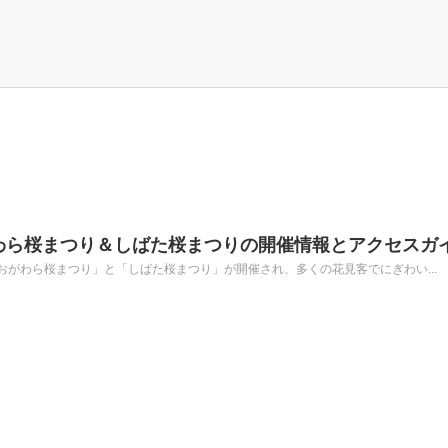
がわら桜まつり＆しばた桜まつりの開催情報とアクセスガ
がわら桜まつり」と「しばた桜まつり」が開催され、多くの花見客でにぎわい...