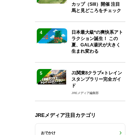
カップ（SIII）開催 注目
馬と見どころをチェック
日本最大級*の爽快系アト
4
ラクション誕生！ この
夏、GALA湯沢が大きく
生まれ変わる
J1関東8クラブ×トレイン
5
スタンプラリー完全ガイ
ド
JREメディア編集部
JREメディア注目カテゴリ
おでかけ