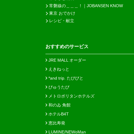
常磐線の＿＿＿！｜JOBANSEN KNOW
東京 おでかけ
レシピ・献立
おすすめのサービス
JRE MALL オーダー
えきねっと
*and trip. たびびと
びゅうたび
メトロポリタンホテルズ
和のゐ 角館
ホテルB4T
恵比寿発
LUMINE/NEWoMan