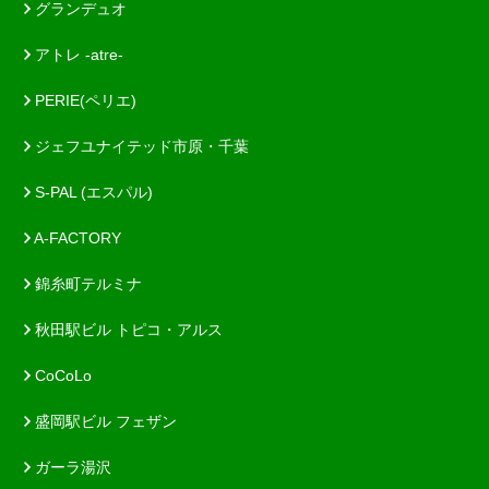
グランデュオ
アトレ -atre-
PERIE(ペリエ)
ジェフユナイテッド市原・千葉
S-PAL (エスパル)
A-FACTORY
錦糸町テルミナ
秋田駅ビル トピコ・アルス
CoCoLo
盛岡駅ビル フェザン
ガーラ湯沢