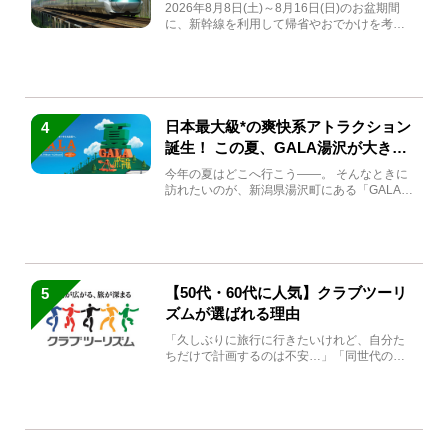
急券も解説
2026年8月8日(土)～8月16日(日)のお盆期間
に、新幹線を利用して帰省やおでかけを考え
ている方もい...
日本最大級*の爽快系アトラクション
4
誕生！ この夏、GALA湯沢が大きく
生まれ変わる
今年の夏はどこへ行こう――。 そんなときに
訪れたいのが、新潟県湯沢町にある「GALA湯
沢」。2026年...
【50代・60代に人気】クラブツーリ
5
ズムが選ばれる理由
「久しぶりに旅行に行きたいけれど、自分た
ちだけで計画するのは不安…」「同世代の方
と気兼ねなく楽しみたい」...