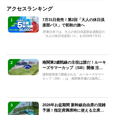
アクセスランキング
7月31日発売！第2回「大人の休日倶
1
楽部パス」で初秋の旅へ
JR東日本では、大人の休日倶楽部会員限定の
「大人の休日倶楽部パス」を2026年7月31日
(金)～9月7日...
南関東2歳戦線の主役は誰だ！ルーキ
2
ーズサマーカップ（SIII）開催 注目
馬と見どころをチェック
浦和競馬場で開催される「ルーキーズサマー
カップ（SIII）」は、南関東所属の2歳馬によ
る注目の重賞競走（...
2026年お盆期間 新幹線自由席の混雑
3
予測！指定席満席時に使える立席特