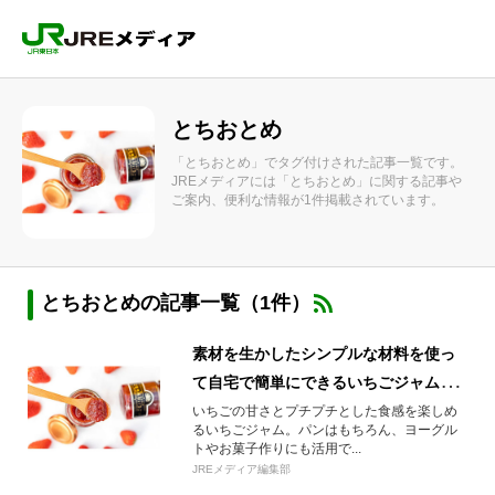
とちおとめ
「とちおとめ」でタグ付けされた記事一覧です。
JREメディアには「とちおとめ」に関する記事や
ご案内、便利な情報が1件掲載されています。
とちおとめの記事一覧（1件）
素材を生かしたシンプルな材料を使っ
て自宅で簡単にできるいちごジャムの
レシピ
いちごの甘さとプチプチとした食感を楽しめ
るいちごジャム。パンはもちろん、ヨーグル
トやお菓子作りにも活用で...
JREメディア編集部