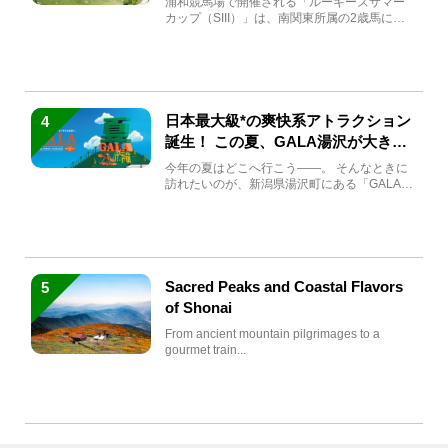
浦和競馬場で開催される「ルーキーズサマー
カップ（SIII）」は、南関東所属の2歳馬によ
る注目の重賞競走（...
日本最大級*の爽快系アトラクション
4
誕生！ この夏、GALA湯沢が大きく
生まれ変わる
今年の夏はどこへ行こう――。 そんなときに
訪れたいのが、新潟県湯沢町にある「GALA湯
沢」。2026年...
Sacred Peaks and Coastal Flavors
5
of Shonai
From ancient mountain pilgrimages to a
gourmet train...