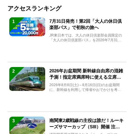
アクセスランキング
7月31日発売！第2回「大人の休日倶
1
楽部パス」で初秋の旅へ
JR東日本では、大人の休日倶楽部会員限定の
「大人の休日倶楽部パス」を2026年7月31日
(金)～9月7日...
2026年お盆期間 新幹線自由席の混雑
2
予測！指定席満席時に使える立席特
急券も解説
2026年8月8日(土)～8月16日(日)のお盆期間
に、新幹線を利用して帰省やおでかけを考え
ている方もい...
南関東2歳戦線の主役は誰だ！ルーキ
3
ーズサマーカップ（SIII）開催 注目
馬と見どころをチェック