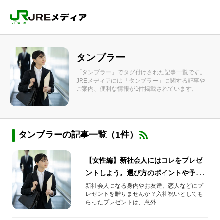
タンブラー
「タンブラー」でタグ付けされた記事一覧です。
JREメディアには「タンブラー」に関する記事や
ご案内、便利な情報が1件掲載されています。
タンブラーの記事一覧（1件）
【女性編】新社会人にはコレをプレゼ
ントしよう。選び方のポイントや予算
も解説！
新社会人になる身内やお友達、恋人などにプ
レゼントを贈りませんか？入社祝いとしても
らったプレゼントは、意外...