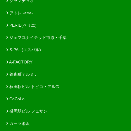
グランデュオ
アトレ -atre-
PERIE(ペリエ)
ジェフユナイテッド市原・千葉
S-PAL (エスパル)
A-FACTORY
錦糸町テルミナ
秋田駅ビル トピコ・アルス
CoCoLo
盛岡駅ビル フェザン
ガーラ湯沢