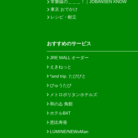
常磐線の＿＿＿！｜JOBANSEN KNOW
東京 おでかけ
レシピ・献立
おすすめのサービス
JRE MALL オーダー
えきねっと
*and trip. たびびと
びゅうたび
メトロポリタンホテルズ
和のゐ 角館
ホテルB4T
恵比寿発
LUMINE/NEWoMan