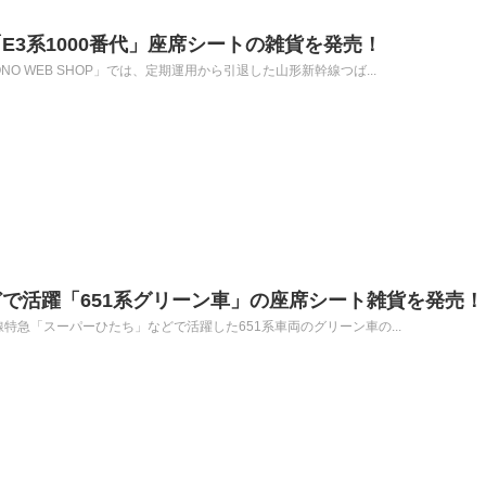
E3系1000番代」座席シートの雑貨を発売！
ONO WEB SHOP」では、定期運用から引退した山形新幹線つば...
で活躍「651系グリーン車」の座席シート雑貨を発売！
磐線特急「スーパーひたち」などで活躍した651系車両のグリーン車の...