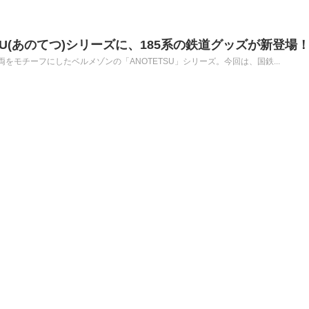
SU(あのてつ)シリーズに、185系の鉄道グッズが新登場
をモチーフにしたベルメゾンの「ANOTETSU」シリーズ。今回は、国鉄...