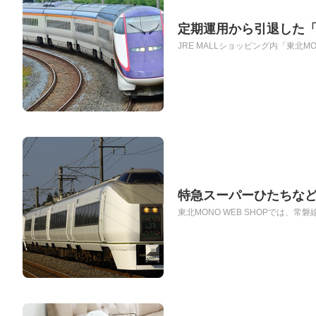
定期運用から引退した「
JRE MALLショッピング内「東北M
特急スーパーひたちなど
東北MONO WEB SHOPでは、常