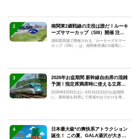
南関東2歳戦線の主役は誰だ！ルーキ
2
ーズサマーカップ（SIII）開催 注目
馬と見どころをチェック
浦和競馬場で開催される「ルーキーズサマー
カップ（SIII）」は、南関東所属の2歳馬によ
る注目の重賞競走（...
2026年お盆期間 新幹線自由席の混雑
3
予測！指定席満席時に使える立席特
急券も解説
2026年8月8日(土)～8月16日(日)のお盆期間
に、新幹線を利用して帰省やおでかけを考え
ている方もい...
日本最大級*の爽快系アトラクション
4
誕生！ この夏、GALA湯沢が大きく