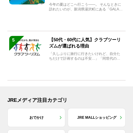
生まれ変わる
今年の夏はどこへ行こう――。 そんなときに
訪れたいのが、新潟県湯沢町にある「GALA湯
沢」。2026年...
【50代・60代に人気】クラブツーリ
5
ズムが選ばれる理由
「久しぶりに旅行に行きたいけれど、自分た
ちだけで計画するのは不安…」「同世代の方
と気兼ねなく楽しみたい」...
JREメディア注目カテゴリ
おでかけ
JRE MALLショッピング